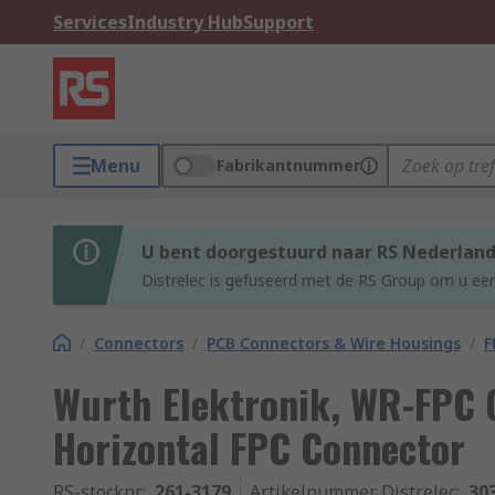
Services
Industry Hub
Support
Menu
Fabrikantnummer
U bent doorgestuurd naar RS Nederlan
Distrelec is gefuseerd met de RS Group om u een
/
Connectors
/
PCB Connectors & Wire Housings
/
F
Wurth Elektronik, WR-FPC 
Horizontal FPC Connector
RS-stocknr.
:
261-3179
Artikelnummer Distrelec
:
30