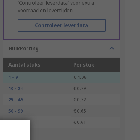
'Controleer leverdata' voor extra
voorraad en levertijden.
Controleer leverdata
Bulkkorting
Aantal stuks
Per stuk
1 - 9
€ 1,06
10 - 24
€ 0,79
25 - 49
€ 0,72
50 - 99
€ 0,65
100 +
€ 0,61
*prijsindicatie