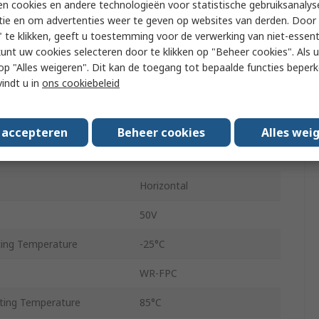
n cookies en andere technologieën voor statistische gebruiksanalys
FPC Connector
tie en om advertenties weer te geven op websites van derden. Door 
 te klikken, geeft u toestemming voor de verwerking van niet-essent
acts
2
kunt uw cookies selecteren door te klikken op "Beheer cookies". Als u 
 u op "Alles weigeren". Dit kan de toegang tot bepaalde functies beper
l
Copper Alloy
vindt u in
ons cookiebeleid
0.5mm
500mA
s accepteren
Beheer cookies
Alles wei
Surface
Horizontal
50V
ing Temperature
-25°C
WR-FPC
ing Temperature
85°C