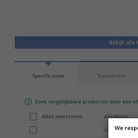
Bekijk alle
Specificaties
Datasheets
Zoek vergelijkbare producten door een o
Alles selecteren
Attribuut
We resp
Merk