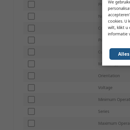
We gebruike
Product Type
personalisa
accepteren"
Number of Cont
cookies. U 
wilt, klikt
Contact Materia
informatie 
Pitch
Current
Alle
Mount Type
Orientation
Voltage
Minimum Operat
Series
Maximum Operat