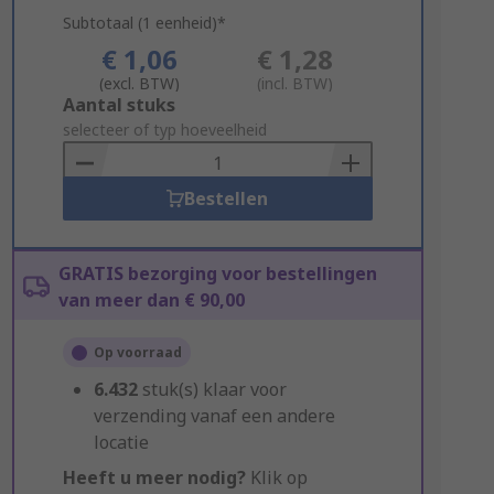
Subtotaal (1 eenheid)*
€ 1,06
€ 1,28
(excl. BTW)
(incl. BTW)
Add
Aantal stuks
to
selecteer of typ hoeveelheid
Basket
Bestellen
GRATIS bezorging voor bestellingen
van meer dan € 90,00
Op voorraad
6.432
stuk(s) klaar voor
verzending vanaf een andere
locatie
Heeft u meer nodig?
Klik op