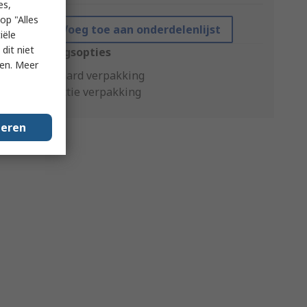
es,
op "Alles
Voeg toe aan onderdelenlijst
iële
dit niet
Verpakkingsopties
ken. Meer
Standaard verpakking
Productie verpakking
geren