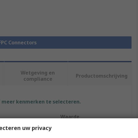
 FPC Connectors
Wetgeving en
Productomschrijving
compliance
f meer kenmerken te selecteren.
Waarde
ecteren uw privacy
Wurth Elektronik