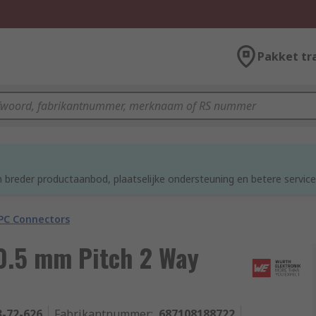
Pakket tr
d
 breder productaanbod, plaatselijke ondersteuning en betere service
PC Connectors
0.5 mm Pitch 2 Way
3-72-626
Fabrikantnummer
:
687108188722