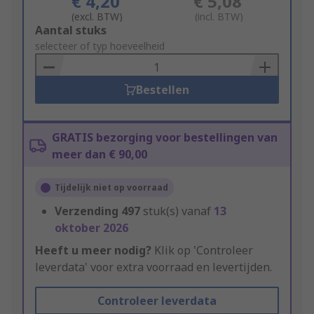
€ 4,20
€ 5,08
(excl. BTW)
(incl. BTW)
Add
Aantal stuks
to
selecteer of typ hoeveelheid
Basket
Bestellen
GRATIS bezorging voor bestellingen van
meer dan € 90,00
Tijdelijk niet op voorraad
Verzending
497
stuk(s) vanaf
13
oktober 2026
Heeft u meer nodig?
Klik op 'Controleer
leverdata' voor extra voorraad en levertijden.
Controleer leverdata