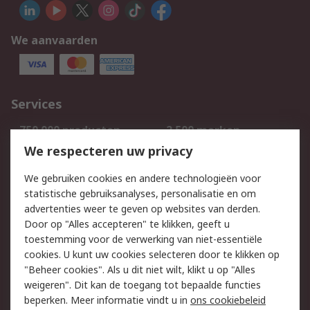
We aanvaarden
Services
750.000 producten
2.500 merken
Bestellen
Inkoopoplossingen
We respecteren uw privacy
Retouren
Technisch advies
We gebruiken cookies en andere technologieën voor
Track & Trace
statistische gebruiksanalyses, personalisatie en om
advertenties weer te geven op websites van derden.
Wettelijk
Door op "Alles accepteren" te klikken, geeft u
toestemming voor de verwerking van niet-essentiële
Cookiebeleid
Email veiligheid
cookies. U kunt uw cookies selecteren door te klikken op
Privacybeleid
Websitevoorwaarden
"Beheer cookies". Als u dit niet wilt, klikt u op "Alles
weigeren". Dit kan de toegang tot bepaalde functies
Algemene
beperken. Meer informatie vindt u in
ons cookiebeleid
verkoopvoorwaarden