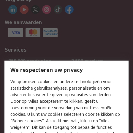
We aanvaarden
Services
750.000 producten
2.500 merken
Bestellen
Inkoopoplossingen
We respecteren uw privacy
Retouren
Technisch advies
We gebruiken cookies en andere technologieën voor
Track & Trace
statistische gebruiksanalyses, personalisatie en om
advertenties weer te geven op websites van derden.
Wettelijk
Door op "Alles accepteren" te klikken, geeft u
toestemming voor de verwerking van niet-essentiële
Cookiebeleid
Email veiligheid
cookies. U kunt uw cookies selecteren door te klikken op
Privacybeleid
Websitevoorwaarden
"Beheer cookies". Als u dit niet wilt, klikt u op "Alles
weigeren". Dit kan de toegang tot bepaalde functies
Algemene