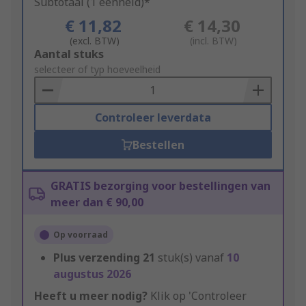
Subtotaal (1 eenheid)*
€ 11,82
€ 14,30
(excl. BTW)
(incl. BTW)
Add
Aantal stuks
to
selecteer of typ hoeveelheid
Basket
Controleer leverdata
Bestellen
GRATIS bezorging voor bestellingen van
meer dan € 90,00
Op voorraad
Plus verzending
21
stuk(s) vanaf
10
augustus 2026
Heeft u meer nodig?
Klik op 'Controleer