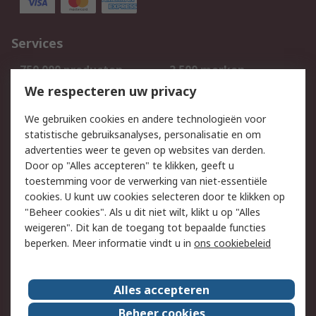
Services
750.000 producten
2.500 merken
Bestellen
Inkoopoplossingen
We respecteren uw privacy
Retouren
Technisch advies
We gebruiken cookies en andere technologieën voor
Track & Trace
statistische gebruiksanalyses, personalisatie en om
advertenties weer te geven op websites van derden.
Wettelijk
Door op "Alles accepteren" te klikken, geeft u
toestemming voor de verwerking van niet-essentiële
Cookiebeleid
Email veiligheid
cookies. U kunt uw cookies selecteren door te klikken op
Privacybeleid
Websitevoorwaarden
"Beheer cookies". Als u dit niet wilt, klikt u op "Alles
weigeren". Dit kan de toegang tot bepaalde functies
Algemene
beperken. Meer informatie vindt u in
ons cookiebeleid
verkoopvoorwaarden
Over RS
Alles accepteren
RS Group
Over ons
Beheer cookies