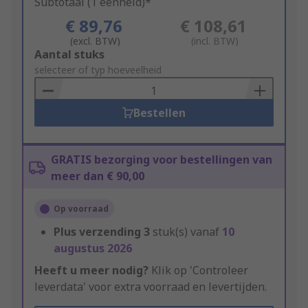
Subtotaal (1 eenheid)*
€ 89,76
€ 108,61
(excl. BTW)
(incl. BTW)
Add
Aantal stuks
to
selecteer of typ hoeveelheid
Basket
Bestellen
GRATIS bezorging voor bestellingen van
meer dan € 90,00
Op voorraad
Plus verzending
3
stuk(s) vanaf
10
augustus 2026
Heeft u meer nodig?
Klik op 'Controleer
leverdata' voor extra voorraad en levertijden.