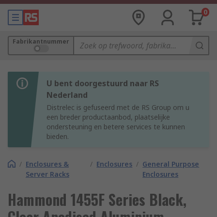
0
Fabrikantnummer
U bent doorgestuurd naar RS
Nederland
Distrelec is gefuseerd met de RS Group om u
een breder productaanbod, plaatselijke
ondersteuning en betere services te kunnen
bieden.
/
Enclosures &
/
Enclosures
/
General Purpose
Server Racks
Enclosures
Hammond 1455F Series Black,
Clear Anodised Aluminium