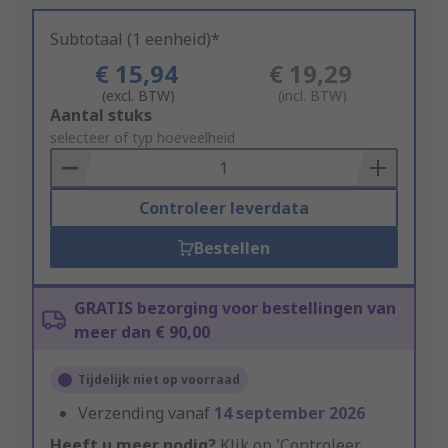
Subtotaal (1 eenheid)*
€ 15,94
€ 19,29
(excl. BTW)
(incl. BTW)
Add
Aantal stuks
to
selecteer of typ hoeveelheid
Basket
Controleer leverdata
Bestellen
GRATIS bezorging voor bestellingen van
meer dan € 90,00
Tijdelijk niet op voorraad
Verzending vanaf
14 september 2026
Heeft u meer nodig?
Klik op 'Controleer