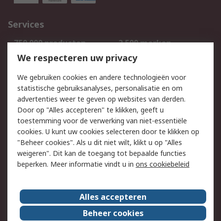
Services
750.000 producten
2.500 merken
Bestellen
Inkoopoplossingen
We respecteren uw privacy
Retouren
Technisch advies
We gebruiken cookies en andere technologieën voor
Track & Trace
statistische gebruiksanalyses, personalisatie en om
advertenties weer te geven op websites van derden.
Wettelijk
Door op "Alles accepteren" te klikken, geeft u
toestemming voor de verwerking van niet-essentiële
Cookiebeleid
Email veiligheid
cookies. U kunt uw cookies selecteren door te klikken op
Privacybeleid
Websitevoorwaarden
"Beheer cookies". Als u dit niet wilt, klikt u op "Alles
weigeren". Dit kan de toegang tot bepaalde functies
Algemene
beperken. Meer informatie vindt u in
ons cookiebeleid
verkoopvoorwaarden
Over RS
Alles accepteren
RS Group
Over ons
Beheer cookies