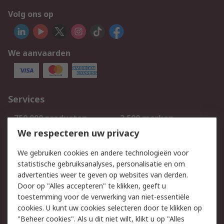
Volg ons op
We aanvaarden
Services
750.000 producten
2.500 merken
Bestellen
Inkoopoplossingen
We respecteren uw privacy
Retouren
Technisch advies
We gebruiken cookies en andere technologieën voor
Track & Trace
statistische gebruiksanalyses, personalisatie en om
advertenties weer te geven op websites van derden.
Wettelijk
Door op "Alles accepteren" te klikken, geeft u
toestemming voor de verwerking van niet-essentiële
Cookiebeleid
Email veiligheid
cookies. U kunt uw cookies selecteren door te klikken op
Privacybeleid
Websitevoorwaarden
"Beheer cookies". Als u dit niet wilt, klikt u op "Alles