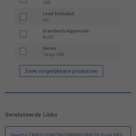
2dB
Lead Included
No
Standards/Approvals
RoHS
Series
Tango 20A
Zoek vergelijkbare producten
Gerelateerde Links
Siretta TANGO20A/3M/SMAM/S/RA/26 Puck GPS