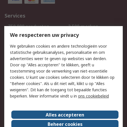
Services
750.000 producten
2.500 merken
Bestellen
Inkoopoplossingen
We respecteren uw privacy
Retouren
Technisch advies
We gebruiken cookies en andere technologieën voor
Track & Trace
statistische gebruiksanalyses, personalisatie en om
advertenties weer te geven op websites van derden.
Wettelijk
Door op "Alles accepteren" te klikken, geeft u
toestemming voor de verwerking van niet-essentiële
Cookiebeleid
Email veiligheid
cookies. U kunt uw cookies selecteren door te klikken op
Privacybeleid
Websitevoorwaarden
"Beheer cookies". Als u dit niet wilt, klikt u op "Alles
weigeren". Dit kan de toegang tot bepaalde functies
Algemene
beperken. Meer informatie vindt u in
ons cookiebeleid
verkoopvoorwaarden
Over RS
Alles accepteren
RS Group
Over ons
Beheer cookies