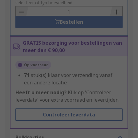
to
selecteer of typ hoeveelheid
Basket
Bestellen
GRATIS bezorging voor bestellingen van
meer dan € 90,00
Op voorraad
71
stuk(s) klaar voor verzending vanaf
een andere locatie
Heeft u meer nodig?
Klik op 'Controleer
leverdata' voor extra voorraad en levertijden.
Controleer leverdata
Bulkkorting