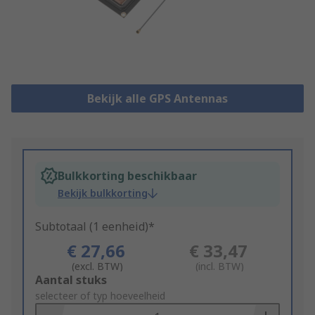
Bekijk alle GPS Antennas
Bulkkorting beschikbaar
Bekijk bulkkorting
Subtotaal (1 eenheid)*
€ 27,66
€ 33,47
(excl. BTW)
(incl. BTW)
Add
Aantal stuks
to
selecteer of typ hoeveelheid
Basket