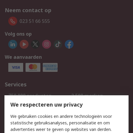
Neem contact op
023 51 66 555
Volg ons op
We aanvaarden
Services
750.000 producten
2.500 merken
Bestellen
Inkoopoplossingen
We respecteren uw privacy
Retouren
Technisch advies
We gebruiken cookies en andere technologieën voor
Track & Trace
statistische gebruiksanalyses, personalisatie en om
advertenties weer te geven op websites van derden.