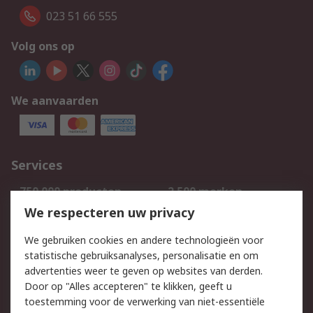
023 51 66 555
Volg ons op
We aanvaarden
Services
750.000 producten
2.500 merken
Bestellen
Inkoopoplossingen
We respecteren uw privacy
Retouren
Technisch advies
We gebruiken cookies en andere technologieën voor
Track & Trace
statistische gebruiksanalyses, personalisatie en om
advertenties weer te geven op websites van derden.
Wettelijk
Door op "Alles accepteren" te klikken, geeft u
toestemming voor de verwerking van niet-essentiële
Cookiebeleid
Email veiligheid