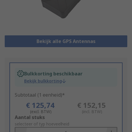
Bekijk alle GPS Antennas
Bulkkorting beschikbaar
Bekijk bulkkorting
Subtotaal (1 eenheid)*
€ 125,74
€ 152,15
(excl. BTW)
(incl. BTW)
Add
Aantal stuks
to
selecteer of typ hoeveelheid
Basket