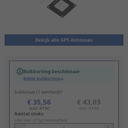
Bekijk alle GPS Antennas
Bulkkorting beschikbaar
Bekijk bulkkorting
Subtotaal (1 eenheid)*
€ 35,56
€ 43,03
(excl. BTW)
(incl. BTW)
Add
Aantal stuks
to
selecteer of typ hoeveelheid
Basket