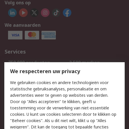
Volg ons op
We aanvaarden
Services
750.000 producten
2.500 merken
Bestellen
Inkoopoplossingen
We respecteren uw privacy
Retouren
Technisch advies
We gebruiken cookies en andere technologieën voor
Track & Trace
statistische gebruiksanalyses, personalisatie en om
advertenties weer te geven op websites van derden.
Wettelijk
Door op "Alles accepteren" te klikken, geeft u
toestemming voor de verwerking van niet-essentiële
Cookiebeleid
Email veiligheid
cookies. U kunt uw cookies selecteren door te klikken op
Privacybeleid
Websitevoorwaarden
"Beheer cookies". Als u dit niet wilt, klikt u op "Alles
weigeren". Dit kan de toegang tot bepaalde functies
Algemene