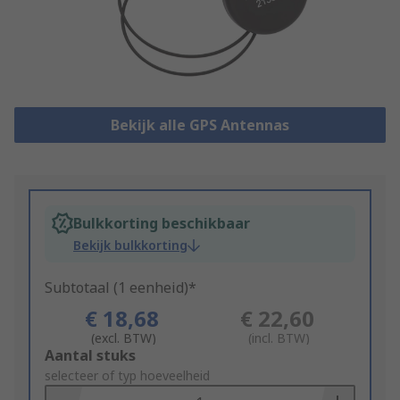
Bekijk alle GPS Antennas
Bulkkorting beschikbaar
Bekijk bulkkorting
Subtotaal (1 eenheid)*
€ 18,68
€ 22,60
(excl. BTW)
(incl. BTW)
Add
Aantal stuks
to
selecteer of typ hoeveelheid
Basket