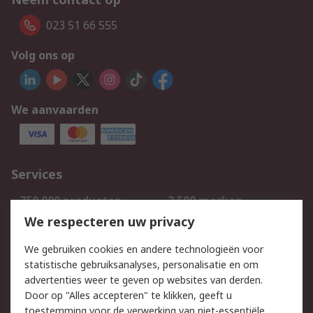
023 51 66 555
Volg ons op
We aanvaarden
Services
750.000 producten
2.500 merken
Bestellen
Inkoopoplossingen
We respecteren uw privacy
Retouren
Technisch advies
We gebruiken cookies en andere technologieën voor
Track & Trace
statistische gebruiksanalyses, personalisatie en om
advertenties weer te geven op websites van derden.
Wettelijk
Door op "Alles accepteren" te klikken, geeft u
toestemming voor de verwerking van niet-essentiële