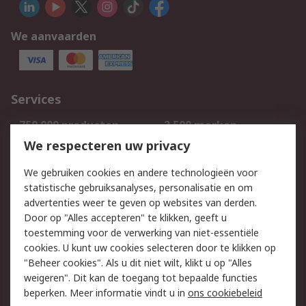
We aanvaarden
Services
750.000 producten
2.500 merken
Bestellen
Inkoopoplossingen
We respecteren uw privacy
Retouren
Technisch advies
We gebruiken cookies en andere technologieën voor
Track & Trace
statistische gebruiksanalyses, personalisatie en om
advertenties weer te geven op websites van derden.
Wettelijk
Door op "Alles accepteren" te klikken, geeft u
toestemming voor de verwerking van niet-essentiële
Cookiebeleid
Email veiligheid
cookies. U kunt uw cookies selecteren door te klikken op
Privacybeleid
Websitevoorwaarden
"Beheer cookies". Als u dit niet wilt, klikt u op "Alles
weigeren". Dit kan de toegang tot bepaalde functies
Algemene
beperken. Meer informatie vindt u in
ons cookiebeleid
verkoopvoorwaarden