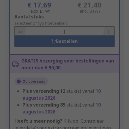
€ 17,69
€ 21,40
(excl. BTW)
(incl. BTW)
Add
Aantal stuks
to
selecteer of typ hoeveelheid
Basket
Bestellen
GRATIS bezorging voor bestellingen van
meer dan € 90,00
Op voorraad
Plus verzending
12
stuk(s) vanaf
10
augustus 2026
Plus verzending
85
stuk(s) vanaf
10
augustus 2026
Heeft u meer nodig?
Klik op 'Controleer
leverdata' voor extra voorraad en levertijden.