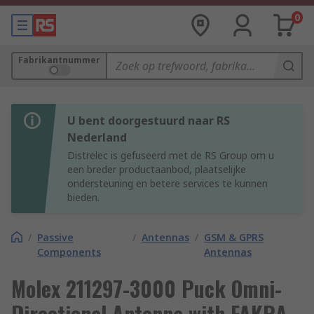
0
Fabrikantnummer
U bent doorgestuurd naar RS
Nederland
Distrelec is gefuseerd met de RS Group om u
een breder productaanbod, plaatselijke
ondersteuning en betere services te kunnen
bieden.
/
Passive
/
Antennas
/
GSM & GPRS
Components
Antennas
Molex 211297-3000 Puck Omni-
Directional Antenna with FAKRA