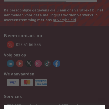
De persoonlijke gegevens die u aan ons verstrekt bij het
aanmelden voor deze mailinglijst worden verwerkt in
overeenstemming met ons
privacybeleid
.
Neem contact op
023 51 66 555
Volg ons op
We aanvaarden
Services
750.000 producten
2.500 merken