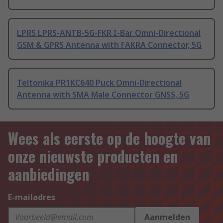
LPRS LPRS-ANTB-5G-FKR I-Bar Omni-Directional
GSM & GPRS Antenna with FAKRA Connector, 5G
Teltonika PR1KC640 Puck Omni-Directional
Antenna with SMA Male Connector GNSS, 5G
Wees als eerste op de hoogte van
onze nieuwste producten en
aanbiedingen
E-mailadres
Aanmelden