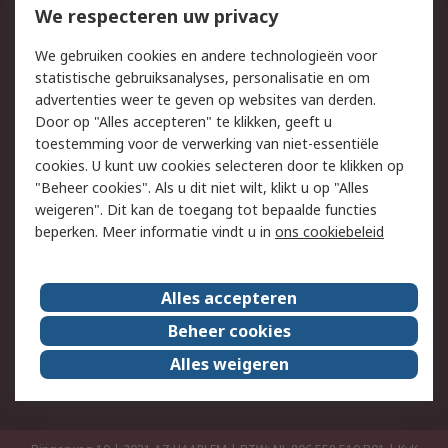
Bestellen
Inkoopoplossingen
We respecteren uw privacy
Retouren
Technisch advies
We gebruiken cookies en andere technologieën voor
Track & Trace
statistische gebruiksanalyses, personalisatie en om
advertenties weer te geven op websites van derden.
Wettelijk
Door op "Alles accepteren" te klikken, geeft u
toestemming voor de verwerking van niet-essentiële
Cookiebeleid
Email veiligheid
cookies. U kunt uw cookies selecteren door te klikken op
Privacybeleid
Websitevoorwaarden
"Beheer cookies". Als u dit niet wilt, klikt u op "Alles
weigeren". Dit kan de toegang tot bepaalde functies
Algemene
beperken. Meer informatie vindt u in
ons cookiebeleid
verkoopvoorwaarden
Over RS
Alles accepteren
RS Group
Over ons
Beheer cookies
RS wereldwijd
Werken bij RS
Alles weigeren
ESG