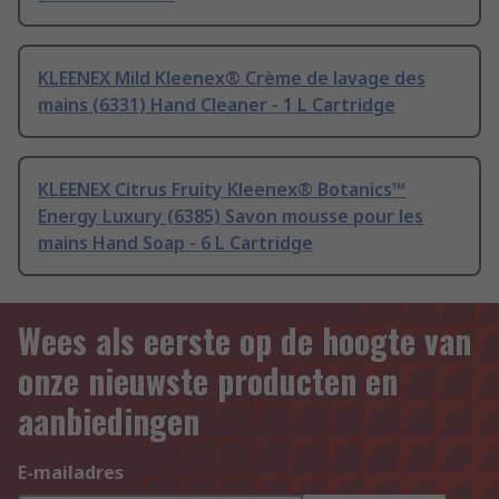
KLEENEX Mild Kleenex® Crème de lavage des
mains (6331) Hand Cleaner - 1 L Cartridge
KLEENEX Citrus Fruity Kleenex® Botanics™
Energy Luxury (6385) Savon mousse pour les
mains Hand Soap - 6 L Cartridge
Wees als eerste op de hoogte van
onze nieuwste producten en
aanbiedingen
E-mailadres