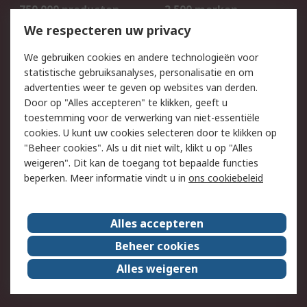
750.000 producten
2.500 merken
Bestellen
Inkoopoplossingen
We respecteren uw privacy
Retouren
Technisch advies
We gebruiken cookies en andere technologieën voor
Track & Trace
statistische gebruiksanalyses, personalisatie en om
advertenties weer te geven op websites van derden.
Wettelijk
Door op "Alles accepteren" te klikken, geeft u
toestemming voor de verwerking van niet-essentiële
Cookiebeleid
Email veiligheid
cookies. U kunt uw cookies selecteren door te klikken op
Privacybeleid
Websitevoorwaarden
"Beheer cookies". Als u dit niet wilt, klikt u op "Alles
weigeren". Dit kan de toegang tot bepaalde functies
Algemene
beperken. Meer informatie vindt u in
ons cookiebeleid
verkoopvoorwaarden
Over RS
Alles accepteren
RS Group
Over ons
Beheer cookies
RS wereldwijd
Werken bij RS
Alles weigeren
ESG