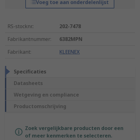
Voeg toe aan onderdelenlijst
RS-stocknr.
:
202-7478
Fabrikantnummer
:
6382MPN
Fabrikant
:
KLEENEX
Specificaties
Datasheets
Wetgeving en compliance
Productomschrijving
Zoek vergelijkbare producten door een
of meer kenmerken te selecteren.