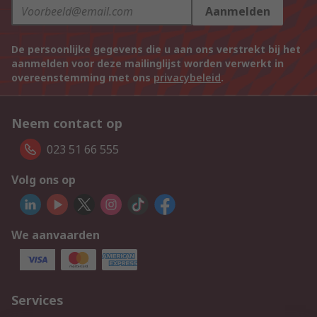
Aanmelden
De persoonlijke gegevens die u aan ons verstrekt bij het
aanmelden voor deze mailinglijst worden verwerkt in
overeenstemming met ons
privacybeleid
.
Neem contact op
023 51 66 555
Volg ons op
We aanvaarden
Services