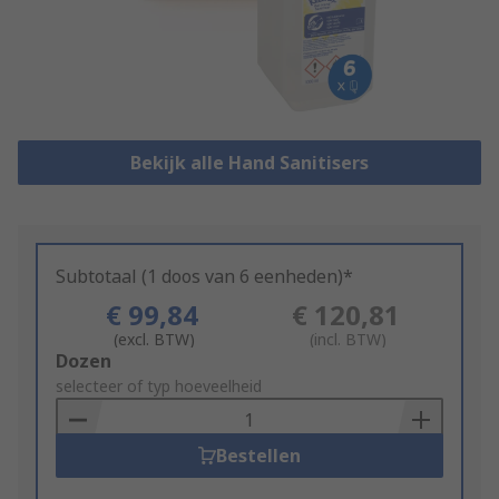
Bekijk alle Hand Sanitisers
Subtotaal (1 doos van 6 eenheden)*
€ 99,84
€ 120,81
(excl. BTW)
(incl. BTW)
Add
Dozen
to
selecteer of typ hoeveelheid
Basket
Bestellen