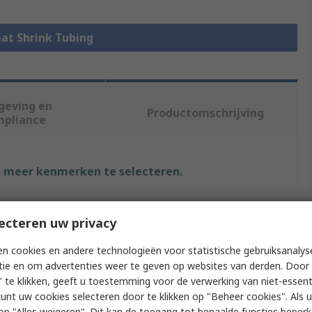
eat Shrink Tubing
geving en
Productomschrijving
mpliance
f meer kenmerken te selecteren.
Waarde
ecteren uw privacy
3M
n cookies en andere technologieën voor statistische gebruiksanalys
Cold Shrink Tubing
tie en om advertenties weer te geven op websites van derden. Door 
 te klikken, geeft u toestemming voor de verwerking van niet-essent
35.1mm
kunt uw cookies selecteren door te klikken op "Beheer cookies". Als u 
 u op "Alles weigeren". Dit kan de toegang tot bepaalde functies beper