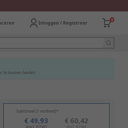
0
aceren
Inloggen / Registreer
s te kunnen bieden.
Subtotaal (1 eenheid)*
€ 49,93
€ 60,42
(excl. BTW)
(incl. BTW)