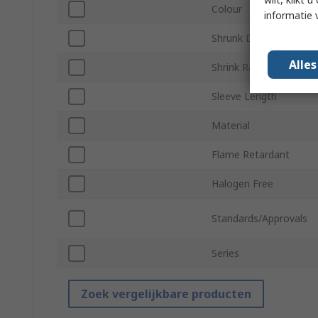
Colour
informatie 
Shrunk Diameter
Alle
Shrink Ratio
Sleeve Length
Material
Flame Retardant
Halogen Free
Standards/Approvals
Series
Zoek vergelijkbare producten