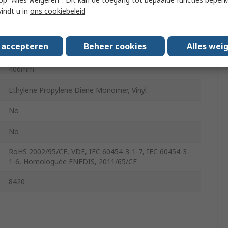
Black
vindt u in
ons cookiebeleid
16.8mm
s accepteren
Beheer cookies
Alles wei
2:1
406mm
Ethylene Propylene Diene Monomer, Vinyl
No
No
RoHS 2002/95/CE, VDE, IEC 60454-3-1-7, IEC 60454-3-
1-6, Homologuée ENEDIS, 2011/65/CE
8420