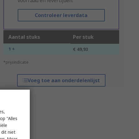
voorraad en levertijden.
Controleer leverdata
Aantal stuks
Per stuk
1 +
€ 49,93
*prijsindicatie
Voeg toe aan onderdelenlijst
es,
op "Alles
iële
dit niet
ken. Meer