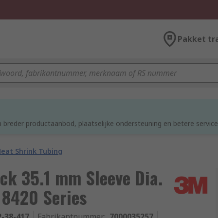
Pakket tr
d
 breder productaanbod, plaatselijke ondersteuning en betere service
eat Shrink Tubing
ck 35.1 mm Sleeve Dia.
 8420 Series
2-38-417
Fabrikantnummer
:
7000035257