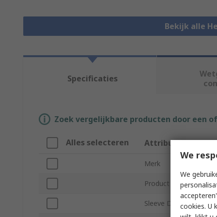
Bekijk alle H
Wet
Specificaties
co
Zoek vergelijkbare producten door een o
Alles selecteren
Attribuut
We resp
Merk
We gebruike
Product Type
personalisa
accepteren"
Sleeve Diameter
cookies. U 
wilt, klikt