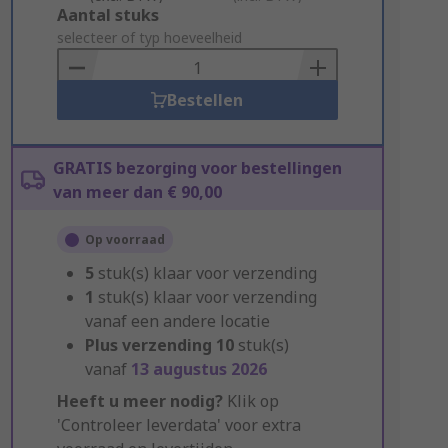
Add
Aantal stuks
to
selecteer of typ hoeveelheid
Basket
Bestellen
GRATIS bezorging voor bestellingen
van meer dan € 90,00
Op voorraad
5
stuk(s) klaar voor verzending
1
stuk(s) klaar voor verzending
vanaf een andere locatie
Plus verzending
10
stuk(s)
vanaf
13 augustus 2026
Heeft u meer nodig?
Klik op
'Controleer leverdata' voor extra