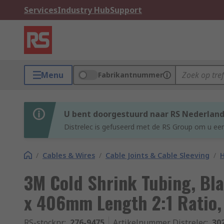
Services
Industry Hub
Support
Menu
Fabrikantnummer
U bent doorgestuurd naar RS Nederlan
Distrelec is gefuseerd met de RS Group om u een
/
Cables & Wires
/
Cable Joints & Cable Sleeving
/
H
3M Cold Shrink Tubing, Bla
x 406mm Length 2:1 Ratio,
RS-stocknr.
:
276-9475
Artikelnummer Distrelec
:
30