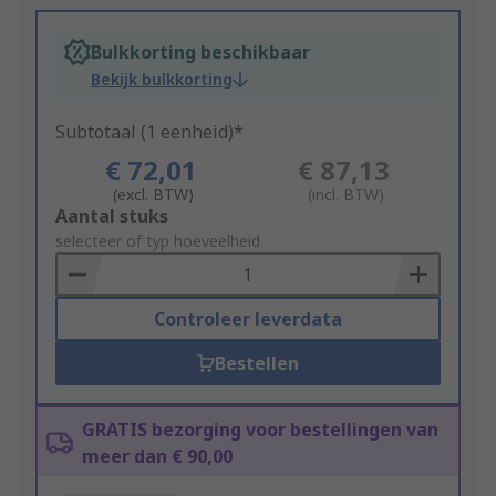
Bulkkorting beschikbaar
Bekijk bulkkorting
Subtotaal (1 eenheid)*
€ 72,01
€ 87,13
(excl. BTW)
(incl. BTW)
Add
Aantal stuks
to
selecteer of typ hoeveelheid
Basket
Controleer leverdata
Bestellen
GRATIS bezorging voor bestellingen van
meer dan € 90,00