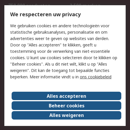
750.000 producten
2.500 merken
Bestellen
Inkoopoplossingen
We respecteren uw privacy
Retouren
Technisch advies
We gebruiken cookies en andere technologieën voor
Track & Trace
statistische gebruiksanalyses, personalisatie en om
advertenties weer te geven op websites van derden.
Wettelijk
Door op "Alles accepteren" te klikken, geeft u
toestemming voor de verwerking van niet-essentiële
Cookiebeleid
Email veiligheid
cookies. U kunt uw cookies selecteren door te klikken op
Privacybeleid
Websitevoorwaarden
"Beheer cookies". Als u dit niet wilt, klikt u op "Alles
weigeren". Dit kan de toegang tot bepaalde functies
Algemene
beperken. Meer informatie vindt u in
ons cookiebeleid
verkoopvoorwaarden
Over RS
Alles accepteren
RS Group
Over ons
Beheer cookies
RS wereldwijd
Werken bij RS
Alles weigeren
ESG