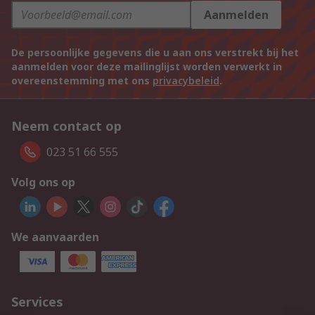
Aanmelden
De persoonlijke gegevens die u aan ons verstrekt bij het
aanmelden voor deze mailinglijst worden verwerkt in
overeenstemming met ons
privacybeleid
.
Neem contact op
023 51 66 555
Volg ons op
We aanvaarden
Services