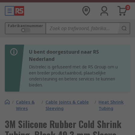
0
Fabrikantnummer
U bent doorgestuurd naar RS
Nederland
Distrelec is gefuseerd met de RS Group om u
een breder productaanbod, plaatselijke
ondersteuning en betere services te kunnen
bieden.
/
Cables &
/
Cable Joints & Cable
/
Heat Shrink
Wires
Sleeving
Tubing
3M Silicone Rubber Cold Shrink
Tubing, Black 49.3 mm Sleeve