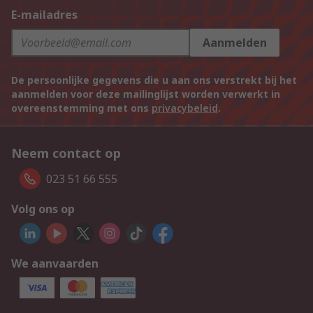
E-mailadres
Aanmelden
De persoonlijke gegevens die u aan ons verstrekt bij het
aanmelden voor deze mailinglijst worden verwerkt in
overeenstemming met ons
privacybeleid
.
Neem contact op
023 51 66 555
Volg ons op
We aanvaarden