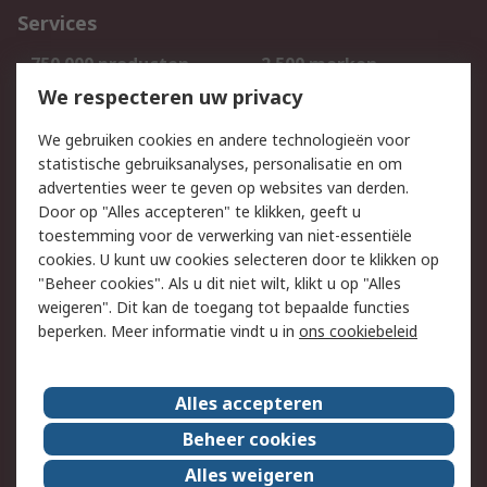
Services
750.000 producten
2.500 merken
Bestellen
Inkoopoplossingen
We respecteren uw privacy
Retouren
Technisch advies
We gebruiken cookies en andere technologieën voor
Track & Trace
statistische gebruiksanalyses, personalisatie en om
advertenties weer te geven op websites van derden.
Wettelijk
Door op "Alles accepteren" te klikken, geeft u
toestemming voor de verwerking van niet-essentiële
Cookiebeleid
Email veiligheid
cookies. U kunt uw cookies selecteren door te klikken op
Privacybeleid
Websitevoorwaarden
"Beheer cookies". Als u dit niet wilt, klikt u op "Alles
weigeren". Dit kan de toegang tot bepaalde functies
Algemene
beperken. Meer informatie vindt u in
ons cookiebeleid
verkoopvoorwaarden
Over RS
Alles accepteren
RS Group
Over ons
Beheer cookies
RS wereldwijd
Werken bij RS
Alles weigeren