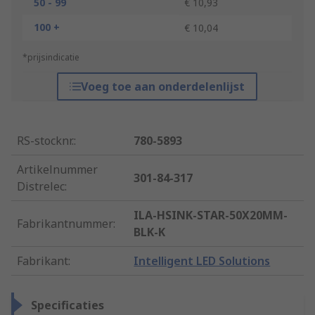
50 - 99
€ 10,93
100 +
€ 10,04
*prijsindicatie
Voeg toe aan onderdelenlijst
RS-stocknr.
:
780-5893
Artikelnummer
301-84-317
Distrelec
:
ILA-HSINK-STAR-50X20MM-
Fabrikantnummer
:
BLK-K
Fabrikant
:
Intelligent LED Solutions
Specificaties