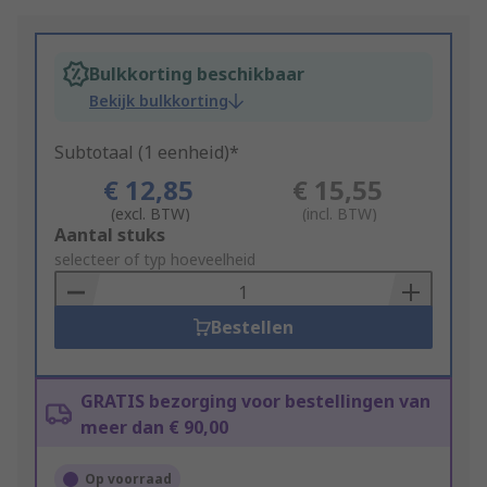
Bulkkorting beschikbaar
Bekijk bulkkorting
Subtotaal (1 eenheid)*
€ 12,85
€ 15,55
(excl. BTW)
(incl. BTW)
Add
Aantal stuks
to
selecteer of typ hoeveelheid
Basket
Bestellen
GRATIS bezorging voor bestellingen van
meer dan € 90,00
Op voorraad