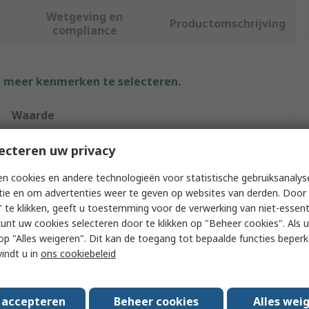
Wetgeving en
Productomschrijving
compliance
f meer kenmerken te selecteren.
Waarde
Phoenix Contact
ecteren uw privacy
1298070
n cookies en andere technologieën voor statistische gebruiksanalys
tie en om advertenties weer te geven op websites van derden. Door 
Battery Power Connector
 te klikken, geeft u toestemming voor de verwerking van niet-essent
kunt uw cookies selecteren door te klikken op "Beheer cookies". Als u 
Heavy Duty Power Connector
 u op "Alles weigeren". Dit kan de toegang tot bepaalde functies beper
vindt u in
ons cookiebeleid
Cable
Polyamide
s accepteren
Beheer cookies
Alles wei