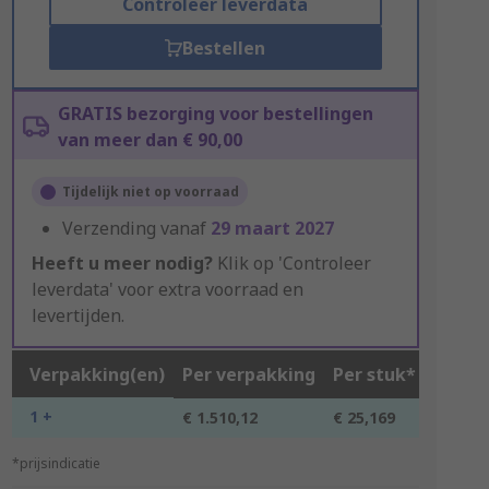
Controleer leverdata
Bestellen
GRATIS bezorging voor bestellingen
van meer dan € 90,00
Tijdelijk niet op voorraad
Verzending vanaf
29 maart 2027
Heeft u meer nodig?
Klik op 'Controleer
leverdata' voor extra voorraad en
levertijden.
Verpakking(en)
Per verpakking
Per stuk*
1 +
€ 1.510,12
€ 25,169
*prijsindicatie