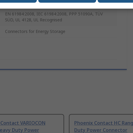
IP65
EN 61984:2008, IEC 61984:2008, PPP 51090A, TÜV
SÜD, UL 4128, UL Recognised
Connectors for Energy Storage
 Contact VARIOCON
Phoenix Contact HC Ran
eavy Duty Power
Duty Power Connector