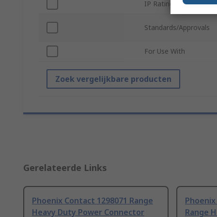
IP Rating
Standards/Approvals
For Use With
Zoek vergelijkbare producten
Gerelateerde Links
Phoenix Contact 1298071 Range
Phoenix
Heavy Duty Power Connector
Range H