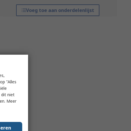
Voeg toe aan onderdelenlijst
es,
op "Alles
iële
dit niet
ken. Meer
geren