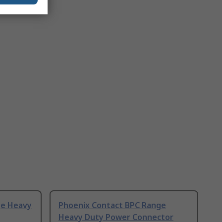
ge Heavy
Phoenix Contact BPC Range
Heavy Duty Power Connector