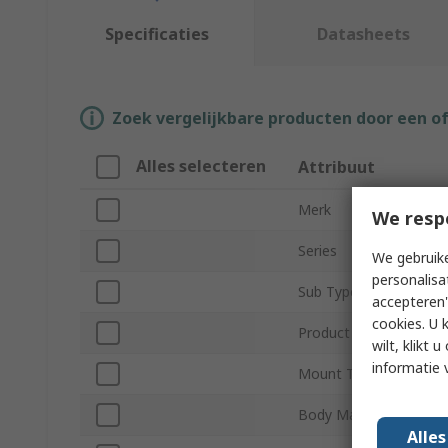
Specificaties
Datasheets
Zoek vergelijkbare producten door een o
Alles selecteren
Attribuut
Merk
We resp
Series
We gebruike
personalisa
Sub Type
accepteren"
cookies. U 
Product Type
wilt, klikt
informatie 
Mount Type
Body Material
Alle