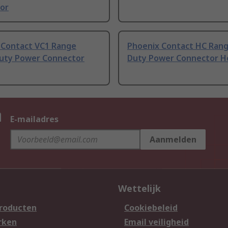
or
 Contact VC1 Range
Phoenix Contact HC Ran
uty Power Connector
Duty Power Connector H
n
E-mailadres
Aanmelden
Wettelijk
producten
Cookiebeleid
rken
Email veiligheid