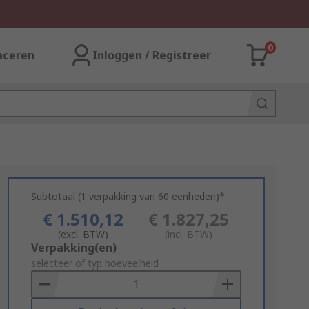
0
aceren
Inloggen / Registreer
Subtotaal (1 verpakking van 60 eenheden)*
€ 1.510,12
€ 1.827,25
(excl. BTW)
(incl. BTW)
Add
Verpakking(en)
to
selecteer of typ hoeveelheid
Basket