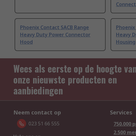
Connect
Phoenix Contact SACB Range
Phoenix
Heavy Duty Power Connector
Heavy D
Hood
Housing
Wees als eerste op de hoogte va
onze nieuwste producten en
aanbiedingen
Neem contact op
Services
023 51 66 555
750.000 
2.500 me