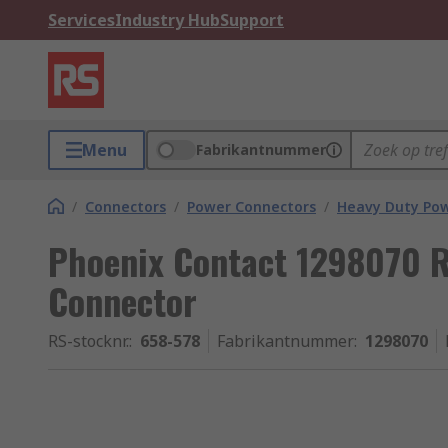
Services
Industry Hub
Support
Menu
Fabrikantnummer
/
Connectors
/
Power Connectors
/
Heavy Duty Pow
Phoenix Contact 1298070 
Connector
RS-stocknr.
:
658-578
Fabrikantnummer
:
1298070