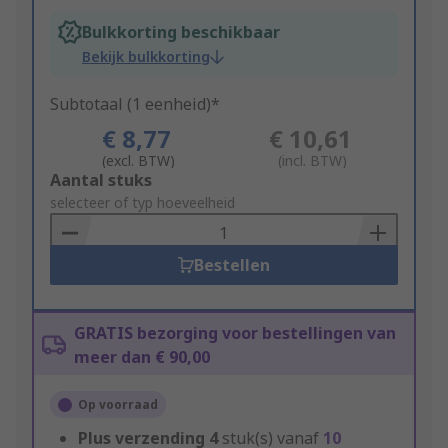
Bulkkorting beschikbaar
Bekijk bulkkorting
Subtotaal (1 eenheid)*
€ 8,77
€ 10,61
(excl. BTW)
(incl. BTW)
Add
Aantal stuks
to
selecteer of typ hoeveelheid
Basket
Bestellen
GRATIS bezorging voor bestellingen van
meer dan € 90,00
Op voorraad
Plus verzending
4
stuk(s) vanaf
10