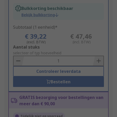
Bulkkorting beschikbaar
Bekijk bulkkorting
Subtotaal (1 eenheid)*
€ 39,22
€ 47,46
(excl. BTW)
(incl. BTW)
Add
Aantal stuks
to
selecteer of typ hoeveelheid
Basket
Controleer leverdata
Bestellen
GRATIS bezorging voor bestellingen van
meer dan € 90,00
Tijdelijk niet op voorraad