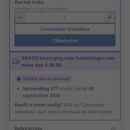
Add
Aantal stuks
to
selecteer of typ hoeveelheid
Basket
Controleer leverdata
Bestellen
GRATIS bezorging voor bestellingen van
meer dan € 90,00
Tijdelijk niet op voorraad
Verzending
277
stuk(s) vanaf
08
september 2026
Heeft u meer nodig?
Klik op 'Controleer
leverdata' voor extra voorraad en levertijden.
Bulkkorting