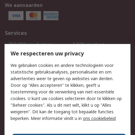
We aanvaarden
Services
750.000 producten
2.500 merken
Bestellen
Inkoopoplossingen
We respecteren uw privacy
Retouren
Technisch advies
We gebruiken cookies en andere technologieën voor
Track & Trace
statistische gebruiksanalyses, personalisatie en om
advertenties weer te geven op websites van derden.
Wettelijk
Door op "Alles accepteren" te klikken, geeft u
toestemming voor de verwerking van niet-essentiële
Cookiebeleid
Email veiligheid
cookies. U kunt uw cookies selecteren door te klikken op
Privacybeleid
Websitevoorwaarden
"Beheer cookies". Als u dit niet wilt, klikt u op "Alles
weigeren". Dit kan de toegang tot bepaalde functies
Algemene
beperken. Meer informatie vindt u in
ons cookiebeleid
verkoopvoorwaarden