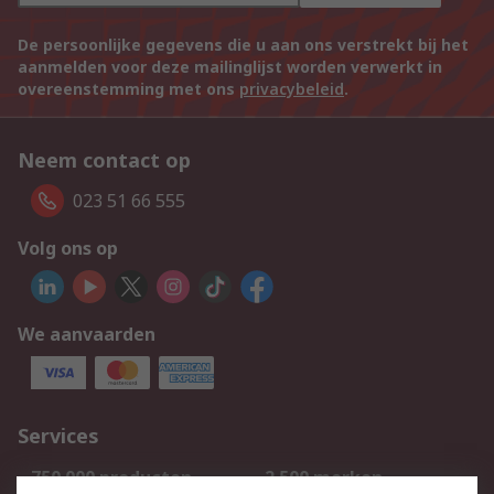
De persoonlijke gegevens die u aan ons verstrekt bij het
aanmelden voor deze mailinglijst worden verwerkt in
overeenstemming met ons
privacybeleid
.
Neem contact op
023 51 66 555
Volg ons op
We aanvaarden
Services
750.000 producten
2.500 merken