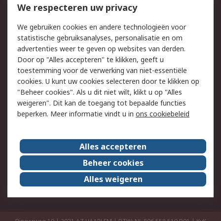
Bestellen
Inkoopoplossingen
We respecteren uw privacy
Retouren
Technisch advies
We gebruiken cookies en andere technologieën voor
Track & Trace
statistische gebruiksanalyses, personalisatie en om
advertenties weer te geven op websites van derden.
Wettelijk
Door op "Alles accepteren" te klikken, geeft u
toestemming voor de verwerking van niet-essentiële
Cookiebeleid
Email veiligheid
cookies. U kunt uw cookies selecteren door te klikken op
Privacybeleid
Websitevoorwaarden
"Beheer cookies". Als u dit niet wilt, klikt u op "Alles
weigeren". Dit kan de toegang tot bepaalde functies
Algemene
beperken. Meer informatie vindt u in
ons cookiebeleid
verkoopvoorwaarden
Over RS
Alles accepteren
RS Group
Over ons
Beheer cookies
RS wereldwijd
Werken bij RS
Alles weigeren
ESG