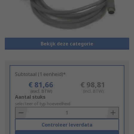
Bekijk deze categorie
Subtotaal (1 eenheid)*
€ 81,66
€ 98,81
(excl. BTW)
(incl. BTW)
Add
Aantal stuks
to
selecteer of typ hoeveelheid
Basket
Controleer leverdata