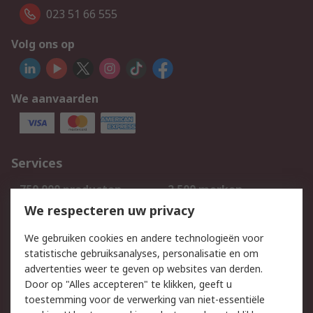
023 51 66 555
Volg ons op
We aanvaarden
Services
750.000 producten
2.500 merken
Bestellen
Inkoopoplossingen
We respecteren uw privacy
Retouren
Technisch advies
We gebruiken cookies en andere technologieën voor
Track & Trace
statistische gebruiksanalyses, personalisatie en om
advertenties weer te geven op websites van derden.
Wettelijk
Door op "Alles accepteren" te klikken, geeft u
toestemming voor de verwerking van niet-essentiële
Cookiebeleid
Email veiligheid