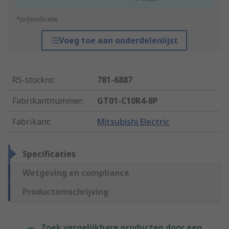
*prijsindicatie
Voeg toe aan onderdelenlijst
RS-stocknr.
:
781-6887
Fabrikantnummer
:
GT01-C10R4-8P
Fabrikant
:
Mitsubishi Electric
Specificaties
Wetgeving en compliance
Productomschrijving
Zoek vergelijkbare producten door een