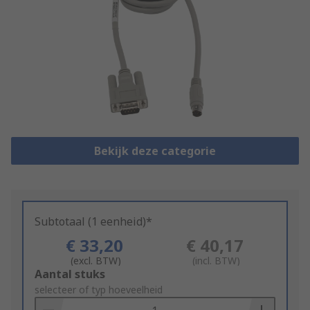
Bekijk deze categorie
Subtotaal (1 eenheid)*
€ 33,20
€ 40,17
(excl. BTW)
(incl. BTW)
Add
Aantal stuks
to
selecteer of typ hoeveelheid
Basket