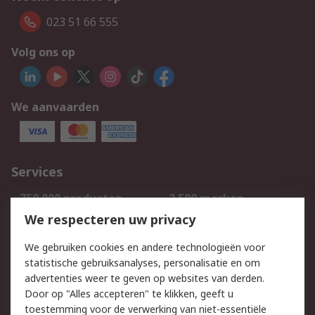
023 51 66 555
Volg ons op
We aanvaarden
Services
750.000 producten
2.500 merken
Bestellen
Inkoopoplossingen
We respecteren uw privacy
Retouren
Technisch advies
We gebruiken cookies en andere technologieën voor
Track & Trace
statistische gebruiksanalyses, personalisatie en om
advertenties weer te geven op websites van derden.
Wettelijk
Door op "Alles accepteren" te klikken, geeft u
toestemming voor de verwerking van niet-essentiële