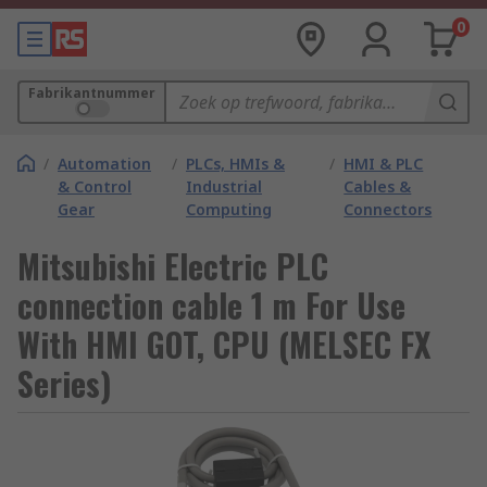
0
Fabrikantnummer
/
Automation
/
PLCs, HMIs &
/
HMI & PLC
& Control
Industrial
Cables &
Gear
Computing
Connectors
Mitsubishi Electric PLC
connection cable 1 m For Use
With HMI GOT, CPU (MELSEC FX
Series)