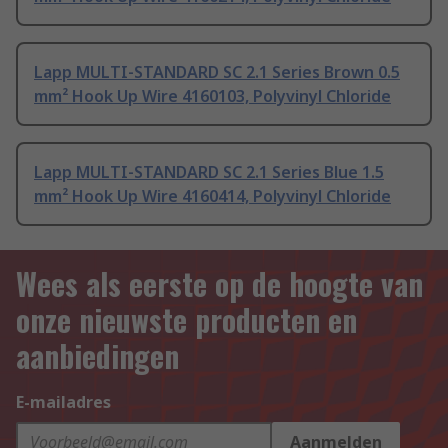
Lapp MULTI-STANDARD SC 2.1 Series Brown 0.5
mm² Hook Up Wire 4160103, Polyvinyl Chloride
Lapp MULTI-STANDARD SC 2.1 Series Blue 1.5
mm² Hook Up Wire 4160414, Polyvinyl Chloride
Wees als eerste op de hoogte van
onze nieuwste producten en
aanbiedingen
E-mailadres
Aanmelden