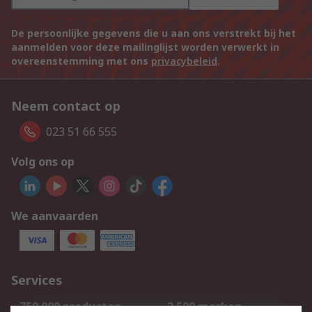
De persoonlijke gegevens die u aan ons verstrekt bij het
aanmelden voor deze mailinglijst worden verwerkt in
overeenstemming met ons
privacybeleid
.
Neem contact op
023 51 66 555
Volg ons op
We aanvaarden
Services
750.000 producten
2.500 merken