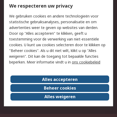
Bestellen
Inkoopoplossingen
We respecteren uw privacy
Retouren
Technisch advies
We gebruiken cookies en andere technologieën voor
Track & Trace
statistische gebruiksanalyses, personalisatie en om
advertenties weer te geven op websites van derden.
Wettelijk
Door op "Alles accepteren" te klikken, geeft u
toestemming voor de verwerking van niet-essentiële
Cookiebeleid
Email veiligheid
cookies. U kunt uw cookies selecteren door te klikken op
Privacybeleid
Websitevoorwaarden
"Beheer cookies". Als u dit niet wilt, klikt u op "Alles
weigeren". Dit kan de toegang tot bepaalde functies
Algemene
beperken. Meer informatie vindt u in
ons cookiebeleid
verkoopvoorwaarden
Over RS
Alles accepteren
RS Group
Over ons
Beheer cookies
RS wereldwijd
Werken bij RS
Alles weigeren
ESG