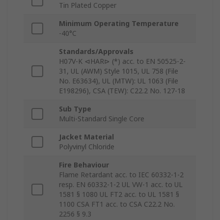
Tin Plated Copper
Minimum Operating Temperature
-40°C
Standards/Approvals
H07V-K ⊲HAR⊳ (*) acc. to EN 50525-2-
31, UL (AWM) Style 1015, UL 758 (File
No. E63634), UL (MTW): UL 1063 (File
E198296), CSA (TEW): C22.2 No. 127-18
Sub Type
Multi-Standard Single Core
Jacket Material
Polyvinyl Chloride
Fire Behaviour
Flame Retardant acc. to IEC 60332-1-2
resp. EN 60332-1-2 UL VW-1 acc. to UL
1581 § 1080 UL FT2 acc. to UL 1581 §
1100 CSA FT1 acc. to CSA C22.2 No.
2256 § 9.3