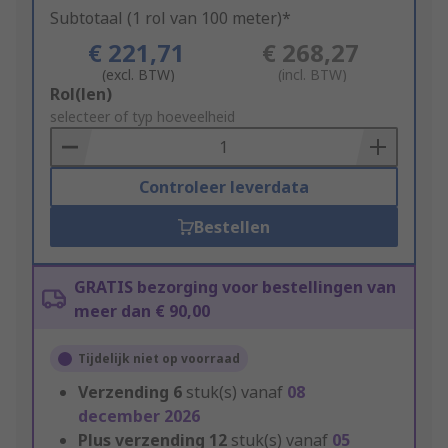
Subtotaal (1 rol van 100 meter)*
€ 221,71
€ 268,27
(excl. BTW)
(incl. BTW)
Add
Rol(len)
to
selecteer of typ hoeveelheid
Basket
Controleer leverdata
Bestellen
GRATIS bezorging voor bestellingen van
meer dan € 90,00
Tijdelijk niet op voorraad
Verzending
6
stuk(s) vanaf
08
december 2026
Plus verzending
12
stuk(s) vanaf
05