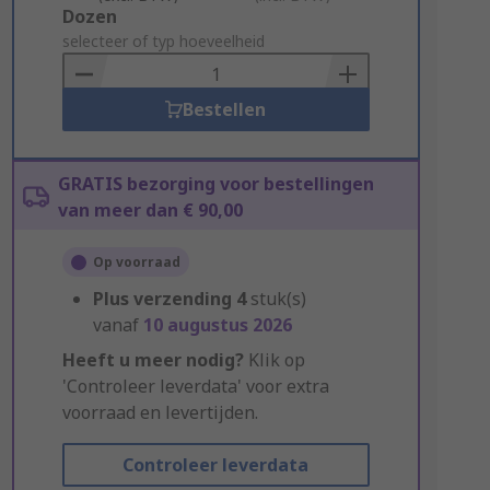
Add
Dozen
to
selecteer of typ hoeveelheid
Basket
Bestellen
GRATIS bezorging voor bestellingen
van meer dan € 90,00
Op voorraad
Plus verzending
4
stuk(s)
vanaf
10 augustus 2026
Heeft u meer nodig?
Klik op
'Controleer leverdata' voor extra
voorraad en levertijden.
Controleer leverdata