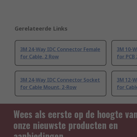
Gerelateerde Links
3M 24-Way IDC Connector Female
3M 10-W
for Cable, 2 Row
for PCB
3M 24-Way IDC Connector Socket
3M 12-W
for Cable Mount, 2-Row
for Cabl
Wees als eerste op de hoogte va
onze nieuwste producten en
aanbiedingen