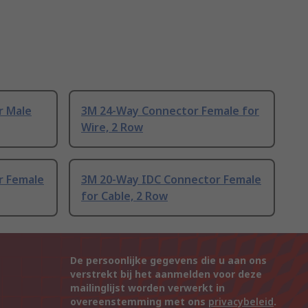
r Male
3M 24-Way Connector Female for
Wire, 2 Row
r Female
3M 20-Way IDC Connector Female
for Cable, 2 Row
De persoonlijke gegevens die u aan ons
verstrekt bij het aanmelden voor deze
mailinglijst worden verwerkt in
overeenstemming met ons
privacybeleid
.