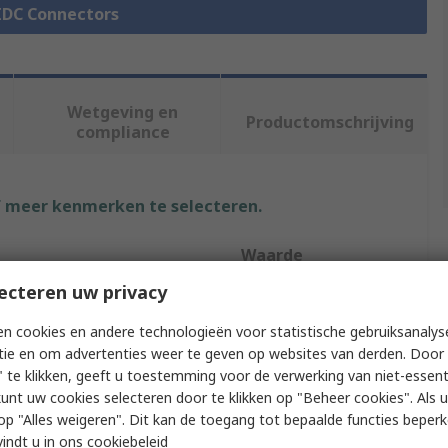
 IDC Connectors
Wetgeving en
Productomschrijving
compliance
f meer kenmerken te selecteren.
Waarde
ecteren uw privacy
3M
n cookies en andere technologieën voor statistische gebruiksanalys
ntacts
24
tie en om advertenties weer te geven op websites van derden. Door 
 te klikken, geeft u toestemming voor de verwerking van niet-essent
IDC Connector
kunt uw cookies selecteren door te klikken op "Beheer cookies". Als u 
 u op "Alles weigeren". Dit kan de toegang tot bepaalde functies beper
ows
2
vindt u in
ons cookiebeleid