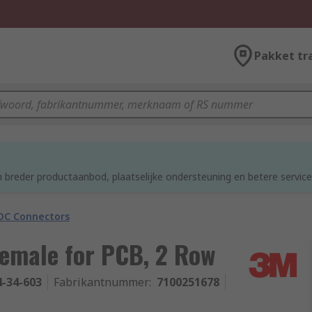
Pakket tr
d
 breder productaanbod, plaatselijke ondersteuning en betere service
DC Connectors
emale for PCB, 2 Row
4-34-603
Fabrikantnummer
:
7100251678