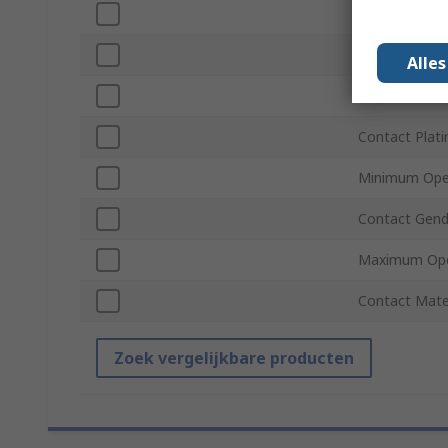
Pitch
Mount Type
Alle
Connector Ge
Contact Plati
Minimum Ope
Contact Gend
Maximum Ope
Contact Mate
Zoek vergelijkbare producten