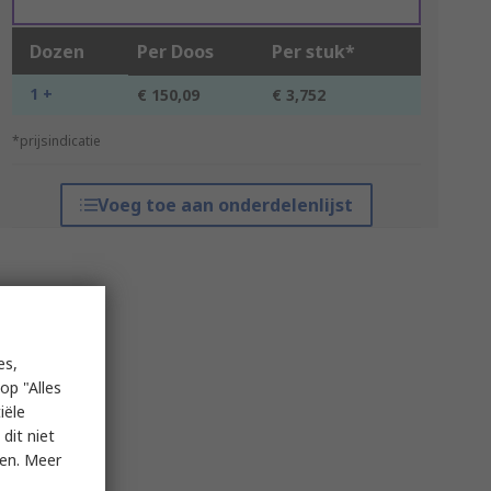
Dozen
Per Doos
Per stuk*
1 +
€ 150,09
€ 3,752
*prijsindicatie
Voeg toe aan onderdelenlijst
es,
op "Alles
iële
dit niet
ken. Meer