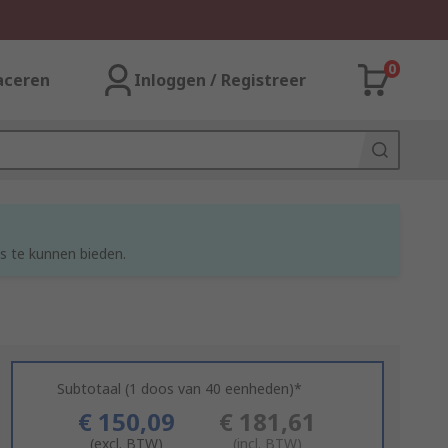
0
aceren
Inloggen / Registreer
s te kunnen bieden.
Subtotaal (1 doos van 40 eenheden)*
€ 150,09
€ 181,61
(excl. BTW)
(incl. BTW)