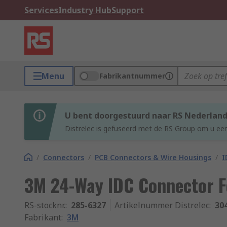
Services
Industry Hub
Support
Menu
Fabrikantnummer
U bent doorgestuurd naar RS Nederlan
Distrelec is gefuseerd met de RS Group om u een
/
Connectors
/
PCB Connectors & Wire Housings
/
I
3M 24-Way IDC Connector F
RS-stocknr.
:
285-6327
Artikelnummer Distrelec
:
30
Fabrikant
:
3M