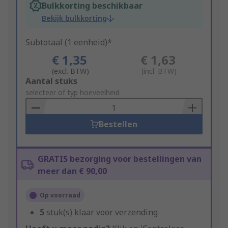
Bulkkorting beschikbaar
Bekijk bulkkorting
Subtotaal (1 eenheid)*
€ 1,35
€ 1,63
(excl. BTW)
(incl. BTW)
Add
Aantal stuks
to
selecteer of typ hoeveelheid
Basket
Bestellen
GRATIS bezorging voor bestellingen van
meer dan € 90,00
Op voorraad
5
stuk(s) klaar voor verzending