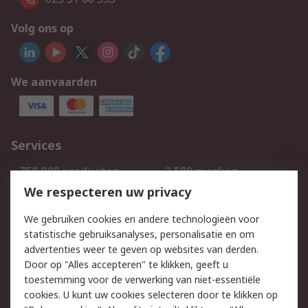
Volg ons op
We aanvaarden
Services
750.000 producten
2.500 merken
Bestellen
Inkoopoplossingen
We respecteren uw privacy
Retouren
Technisch advies
We gebruiken cookies en andere technologieën voor
Track & Trace
statistische gebruiksanalyses, personalisatie en om
advertenties weer te geven op websites van derden.
Wettelijk
Door op "Alles accepteren" te klikken, geeft u
toestemming voor de verwerking van niet-essentiële
Cookiebeleid
Email veiligheid
cookies. U kunt uw cookies selecteren door te klikken op