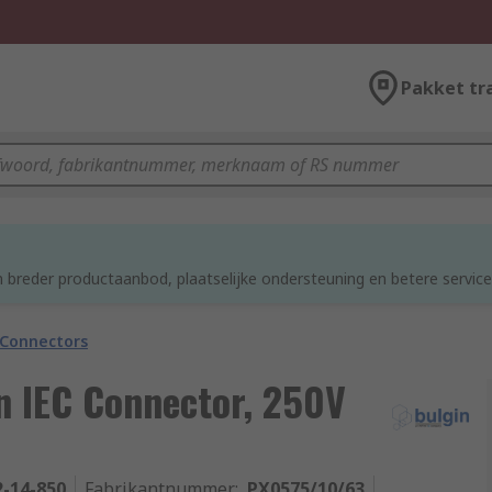
Pakket tr
d
 breder productaanbod, plaatselijke ondersteuning en betere service
 Connectors
n IEC Connector, 250V
2-14-850
Fabrikantnummer
:
PX0575/10/63