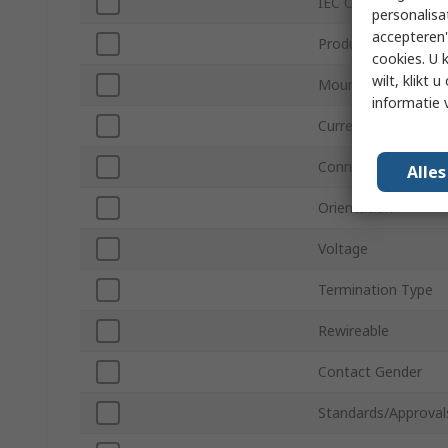
IEC Connector Typ
personalisa
accepteren"
Product Type
cookies. U 
wilt, klikt
Mount Type
informatie 
Current
Connector Gender
Alle
Orientation
Voltage
Termination Type
Rewireable
Contact Gender
Standards/Approval