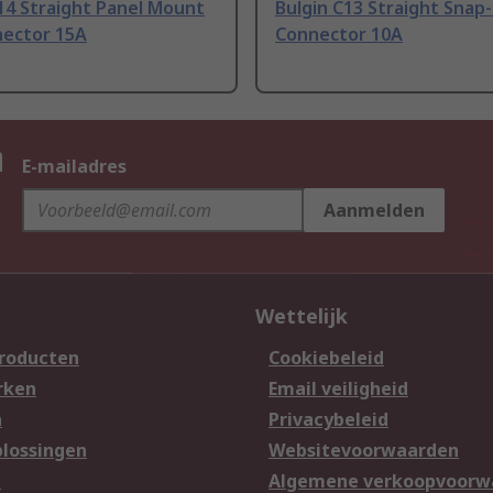
14 Straight Panel Mount
Bulgin C13 Straight Snap-
nector 15A
Connector 10A
n
E-mailadres
Aanmelden
Wettelijk
producten
Cookiebeleid
rken
Email veiligheid
n
Privacybeleid
lossingen
Websitevoorwaarden
n
Algemene verkoopvoorw