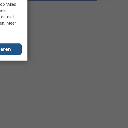
op "Alles
iële
dit niet
ken. Meer
geren