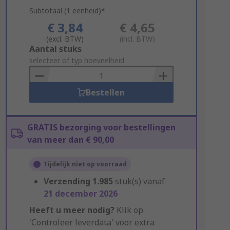
Subtotaal (1 eenheid)*
€ 3,84
€ 4,65
(excl. BTW)
(incl. BTW)
Add
Aantal stuks
to
selecteer of typ hoeveelheid
Basket
Bestellen
GRATIS bezorging voor bestellingen
van meer dan € 90,00
Tijdelijk niet op voorraad
Verzending
1.985
stuk(s) vanaf
21 december 2026
Heeft u meer nodig?
Klik op
'Controleer leverdata' voor extra