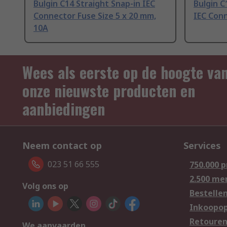
Bulgin C14 Straight Snap-in IEC
Bulgin C
Connector Fuse Size 5 x 20 mm,
IEC Con
10A
Wees als eerste op de hoogte va
onze nieuwste producten en
aanbiedingen
Neem contact op
Services
023 51 66 555
750.000 
2.500 me
Volg ons op
Bestelle
Inkoopop
Retoure
We aanvaarden