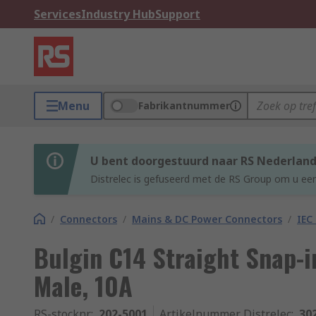
Services
Industry Hub
Support
Menu
Fabrikantnummer
U bent doorgestuurd naar RS Nederlan
Distrelec is gefuseerd met de RS Group om u een
/
Connectors
/
Mains & DC Power Connectors
/
IEC
Bulgin C14 Straight Snap-i
Male, 10A
RS-stocknr.
:
202-5001
Artikelnummer Distrelec
:
30