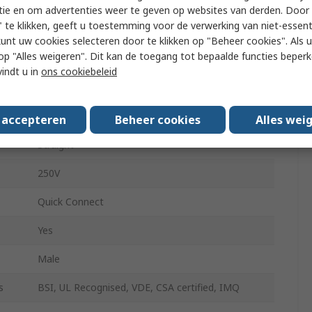
e
C14
tie en om advertenties weer te geven op websites van derden. Door 
 te klikken, geeft u toestemming voor de verwerking van niet-essent
IEC Connector
kunt uw cookies selecteren door te klikken op "Beheer cookies". Als u 
 u op "Alles weigeren". Dit kan de toegang tot bepaalde functies beper
Snap-in
vindt u in
ons cookiebeleid
10A
Male
s accepteren
Beheer cookies
Alles wei
Straight
250V
Quick Connect
Yes
Male
s
BSI, UL Recognised, VDE, CSA certified, IMQ