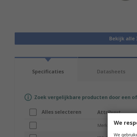
Bekijk alle
Specificaties
Datasheets
Zoek vergelijkbare producten door een o
Alles selecteren
Attribuut
We resp
Merk
We gebruike