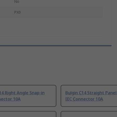
No
PX0
14 Right Angle Snap-in
Bulgin C14 Straight Pane
nector 10A
IEC Connector 10A