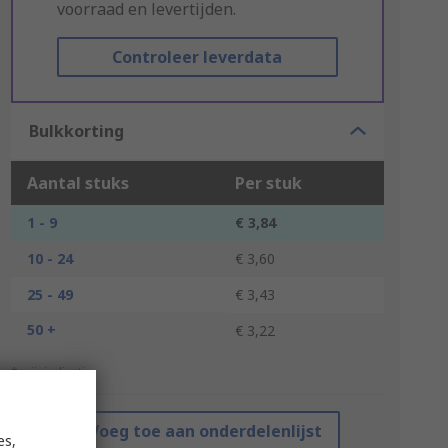
voorraad en levertijden.
Controleer leverdata
Bulkkorting
Aantal stuks
Per stuk
1 - 9
€ 3,84
10 - 24
€ 3,60
25 - 49
€ 3,43
50 +
€ 3,22
*prijsindicatie
Voeg toe aan onderdelenlijst
es,