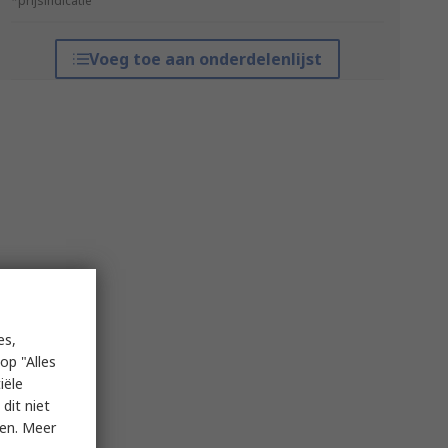
*prijsindicatie
Voeg toe aan onderdelenlijst
es,
op "Alles
iële
dit niet
ken. Meer