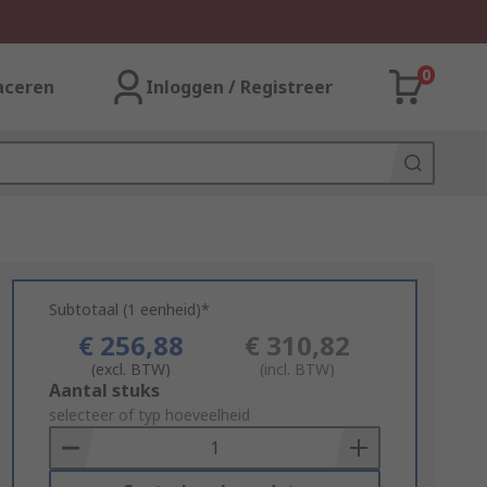
0
aceren
Inloggen / Registreer
Subtotaal (1 eenheid)*
€ 256,88
€ 310,82
(excl. BTW)
(incl. BTW)
Add
Aantal stuks
to
selecteer of typ hoeveelheid
Basket