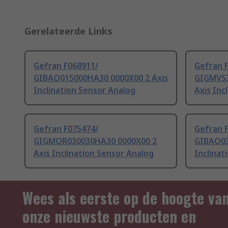
Gerelateerde Links
Gefran F068911/
Gefran 
GIBAO015000HA30 0000X00 2 Axis
GIGMVS3
Inclination Sensor Analog
Axis Inc
Gefran F075474/
Gefran 
GIGMOR030030HA30 0000X00 2
GIBAO03
Axis Inclination Sensor Analog
Inclinat
Wees als eerste op de hoogte va
onze nieuwste producten en