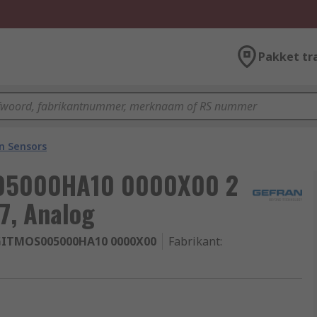
Pakket tr
on Sensors
005000HA10 0000X00 2
67, Analog
GITMOS005000HA10 0000X00
Fabrikant
: