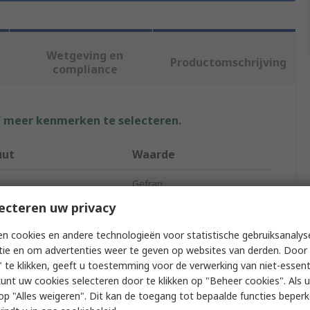
Wetgeving en
Productomschrijving
compliance
f meer kenmerken te selecteren.
uut
Waarde
Gefran
ecteren uw privacy
of Axis
2
n cookies en andere technologieën voor statistische gebruiksanalys
 Type
Inclination Sensor
tie en om advertenties weer te geven op websites van derden. Door 
 te klikken, geeft u toestemming voor de verwerking van niet-essent
ement Range
±50°
kunt uw cookies selecteren door te klikken op "Beheer cookies". Als u 
 u op "Alles weigeren". Dit kan de toegang tot bepaalde functies beper
on
12 bit