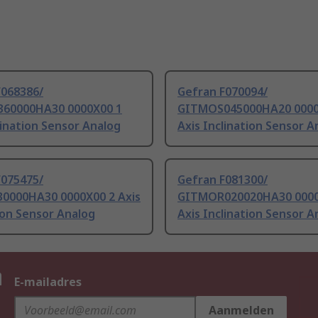
F068386/
Gefran F070094/
60000HA30 0000X00 1
GITMOS045000HA20 0000
lination Sensor Analog
Axis Inclination Sensor A
F075475/
Gefran F081300/
0000HA30 0000X00 2 Axis
GITMOR020020HA30 0000
ion Sensor Analog
Axis Inclination Sensor A
n
E-mailadres
Aanmelden