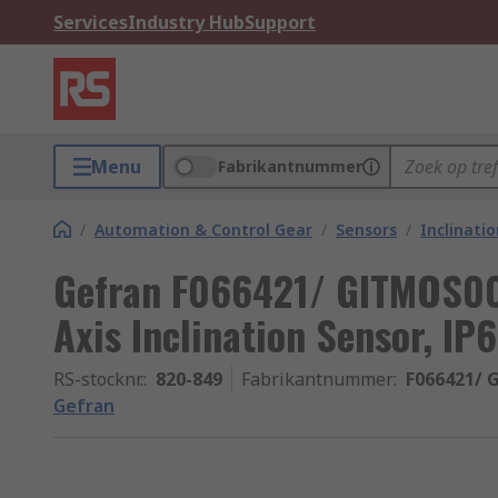
Services
Industry Hub
Support
Menu
Fabrikantnummer
/
Automation & Control Gear
/
Sensors
/
Inclinati
Gefran F066421/ GITMOS
Axis Inclination Sensor, IP
RS-stocknr.
:
820-849
Fabrikantnummer
:
F066421/ 
Gefran