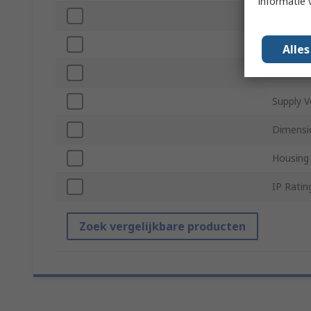
informatie 
Interfac
Accurac
Alle
Connect
Supply V
Dimensi
Housing 
IP Ratin
Zoek vergelijkbare producten