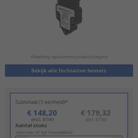
Afbeelding representeert productcategorie
Bekijk alle Inclination Sensors
Subtotaal (1 eenheid)*
€ 148,20
€ 179,32
(excl. BTW)
(incl. BTW)
Add
Aantal stuks
to
selecteer of typ hoeveelheid