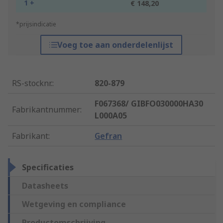
1 +
€ 148,20
*prijsindicatie
Voeg toe aan onderdelenlijst
RS-stocknr.
:
820-879
F067368/ GIBFO030000HA30
Fabrikantnummer
:
L000A05
Fabrikant
:
Gefran
Specificaties
Datasheets
Wetgeving en compliance
Productomschrijving