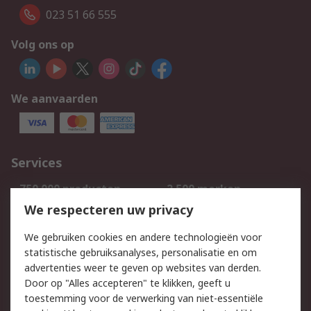
023 51 66 555
Volg ons op
We aanvaarden
Services
750.000 producten
2.500 merken
Bestellen
Inkoopoplossingen
We respecteren uw privacy
Retouren
Technisch advies
We gebruiken cookies en andere technologieën voor
Track & Trace
statistische gebruiksanalyses, personalisatie en om
advertenties weer te geven op websites van derden.
Wettelijk
Door op "Alles accepteren" te klikken, geeft u
toestemming voor de verwerking van niet-essentiële
Cookiebeleid
Email veiligheid