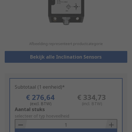
Afbeelding representeert productcategorie
Bekijk alle Inclination Sensors
Subtotaal (1 eenheid)*
€ 276,64
€ 334,73
(excl. BTW)
(incl. BTW)
Add
Aantal stuks
to
selecteer of typ hoeveelheid
Basket