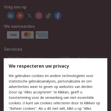
Volg ons op
We aanvaarden
Services
750.000 producten
2.500 merken
Bestellen
Inkoopoplossingen
We respecteren uw privacy
Retouren
Technisch advies
We gebruiken cookies en andere technologieën voor
Track & Trace
statistische gebruiksanalyses, personalisatie en om
advertenties weer te geven op websites van derden.
Wettelijk
Door op "Alles accepteren" te klikken, geeft u
toestemming voor de verwerking van niet-essentiële
Cookiebeleid
Email veiligheid
cookies. U kunt uw cookies selecteren door te klikken op
Privacybeleid
Websitevoorwaarden
"Beheer cookies". Als u dit niet wilt, klikt u op "Alles