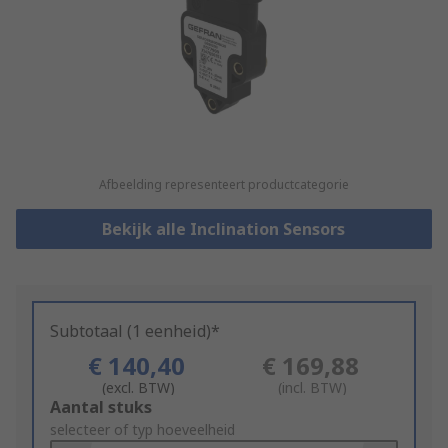
Afbeelding representeert productcategorie
Bekijk alle Inclination Sensors
Subtotaal (1 eenheid)*
€ 140,40
€ 169,88
(excl. BTW)
(incl. BTW)
Add
Aantal stuks
to
selecteer of typ hoeveelheid