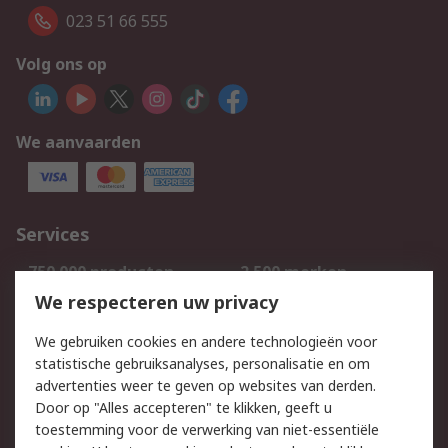
023 51 66 555
Volg ons op
We aanvaarden
Services
750.000 producten
2.500 merken
Bestellen
Inkoopoplossingen
We respecteren uw privacy
Retouren
Technisch advies
We gebruiken cookies en andere technologieën voor
Track & Trace
statistische gebruiksanalyses, personalisatie en om
advertenties weer te geven op websites van derden.
Wettelijk
Door op "Alles accepteren" te klikken, geeft u
toestemming voor de verwerking van niet-essentiële
Cookiebeleid
Email veiligheid