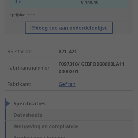
1 +
€ 140,40
*prijsindicatie
Voeg toe aan onderdelenlijst
RS-stocknr.
:
821-421
F097310/ GIBFO060000LA11
Fabrikantnummer
:
0000X01
Fabrikant
:
Gefran
Specificaties
Datasheets
Wetgeving en compliance
Productomschrijving