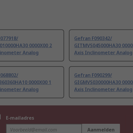
F077918/
Gefran F090342/
10000HA30 0000X00 2
GITMVS045000HA30 0000
linometer Analog
Axis Inclinometer Analog
F068802/
Gefran F090299/
60360HA10 0000X00 1
GIGMVS030000HA30 0000
linometer Analog
Axis Inclinometer Analog
n
E-mailadres
Aanmelden