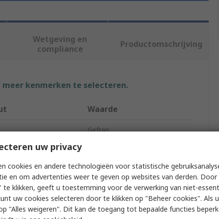
Wetgeving en
Productomschrijving
compliance
f meer kenmerken te selecteren.
ut
Waarde
Gefran
ecteren uw privacy
Type
Inclinometer
n cookies en andere technologieën voor statistische gebruiksanalys
f Axis
1
tie en om advertenties weer te geven op websites van derden. Door 
 te klikken, geeft u toestemming voor de verwerking van niet-essent
ment Range
±60°
kunt uw cookies selecteren door te klikken op "Beheer cookies". Als u 
 u op "Alles weigeren". Dit kan de toegang tot bepaalde functies beper
n
12 bit