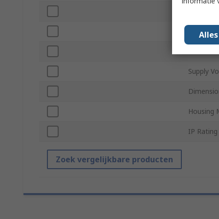
informatie 
Interface
Accuracy
Alle
Connecti
Supply Vo
Dimensio
Housing M
IP Rating
Zoek vergelijkbare producten