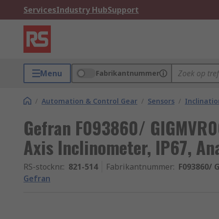
Services
Industry Hub
Support
Menu
Fabrikantnummer
/
Automation & Control Gear
/
Sensors
/
Inclinati
Gefran F093860/ GIGMVR
Axis Inclinometer, IP67, An
RS-stocknr.
:
821-514
Fabrikantnummer
:
F093860/ 
Gefran