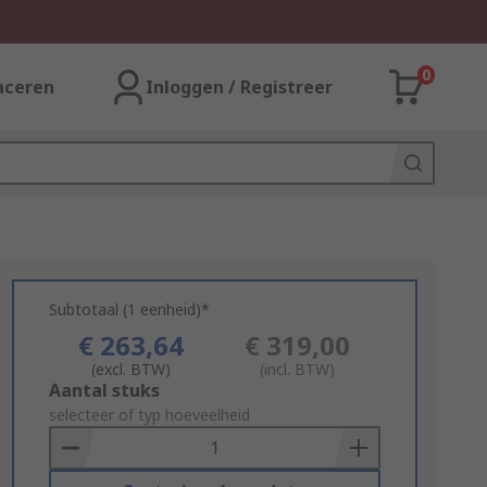
0
aceren
Inloggen / Registreer
Subtotaal (1 eenheid)*
€ 263,64
€ 319,00
(excl. BTW)
(incl. BTW)
Add
Aantal stuks
to
selecteer of typ hoeveelheid
Basket