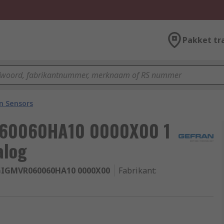
Pakket tr
on Sensors
060060HA10 0000X00 1
alog
GIGMVR060060HA10 0000X00
Fabrikant
: