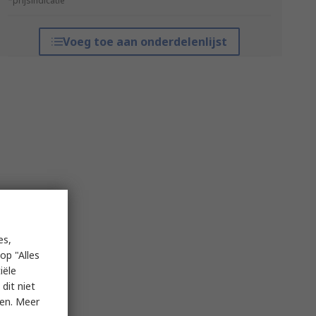
*prijsindicatie
Voeg toe aan onderdelenlijst
es,
op "Alles
iële
dit niet
ken. Meer