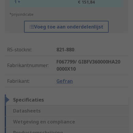
1 +
€ 151,84
*prijsindicatie
Voeg toe aan onderdelenlijst
RS-stocknr.
:
821-880
F067799/ GIBFV360000HA20
Fabrikantnummer
:
0000X10
Fabrikant
:
Gefran
Specificaties
Datasheets
Wetgeving en compliance
Productomschrijving