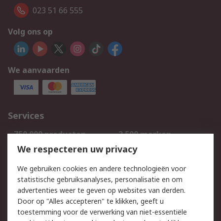
023 51 66 555
Volg ons op
We aanvaarden
Services
750.000 producten
2.500 merken
Bestellen
Inkoopoplossingen
We respecteren uw privacy
Retouren
Technisch advies
We gebruiken cookies en andere technologieën voor
Track & Trace
statistische gebruiksanalyses, personalisatie en om
advertenties weer te geven op websites van derden.
Wettelijk
Door op "Alles accepteren" te klikken, geeft u
toestemming voor de verwerking van niet-essentiële
Cookiebeleid
Email veiligheid