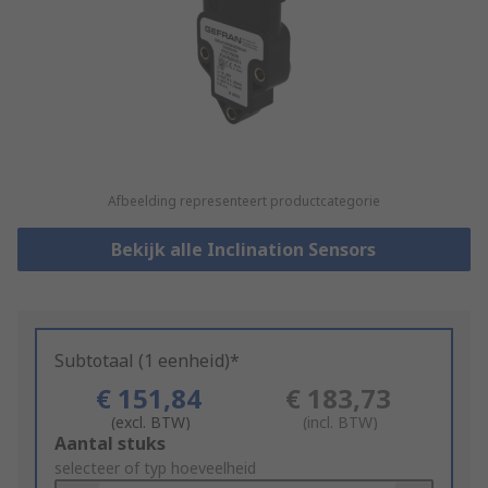
Afbeelding representeert productcategorie
Bekijk alle Inclination Sensors
Subtotaal (1 eenheid)*
€ 151,84
€ 183,73
(excl. BTW)
(incl. BTW)
Add
Aantal stuks
to
selecteer of typ hoeveelheid