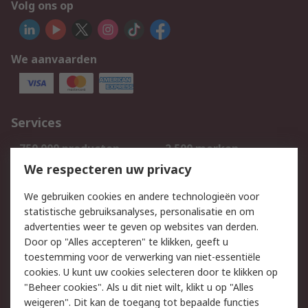
Volg ons op
We aanvaarden
Services
750.000 producten
2.500 merken
Bestellen
Inkoopoplossingen
We respecteren uw privacy
Retouren
Technisch advies
We gebruiken cookies en andere technologieën voor
Track & Trace
statistische gebruiksanalyses, personalisatie en om
advertenties weer te geven op websites van derden.
Wettelijk
Door op "Alles accepteren" te klikken, geeft u
toestemming voor de verwerking van niet-essentiële
Cookiebeleid
Email veiligheid
cookies. U kunt uw cookies selecteren door te klikken op
Privacybeleid
Websitevoorwaarden
"Beheer cookies". Als u dit niet wilt, klikt u op "Alles
weigeren". Dit kan de toegang tot bepaalde functies
Algemene