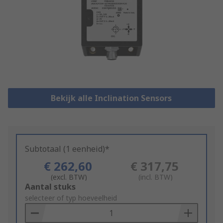
Bekijk alle Inclination Sensors
Subtotaal (1 eenheid)*
€ 262,60
€ 317,75
(excl. BTW)
(incl. BTW)
Add
Aantal stuks
to
selecteer of typ hoeveelheid
Basket