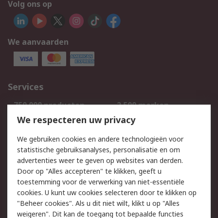
Volg ons op
We aanvaarden
Services
750.000 producten
2.500 merken
Bestellen
Inkoopoplossingen
We respecteren uw privacy
Retouren
Technisch advies
We gebruiken cookies en andere technologieën voor
Track & Trace
statistische gebruiksanalyses, personalisatie en om
advertenties weer te geven op websites van derden.
Wettelijk
Door op "Alles accepteren" te klikken, geeft u
toestemming voor de verwerking van niet-essentiële
Cookiebeleid
Email veiligheid
cookies. U kunt uw cookies selecteren door te klikken op
Privacybeleid
Websitevoorwaarden
"Beheer cookies". Als u dit niet wilt, klikt u op "Alles
weigeren". Dit kan de toegang tot bepaalde functies
Algemene