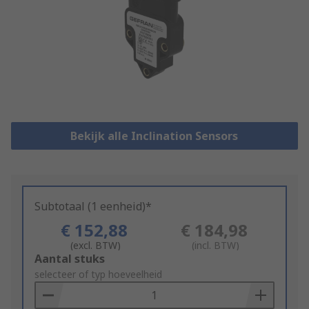
Bekijk alle Inclination Sensors
Subtotaal (1 eenheid)*
€ 152,88
€ 184,98
(excl. BTW)
(incl. BTW)
Add
Aantal stuks
to
selecteer of typ hoeveelheid
Basket