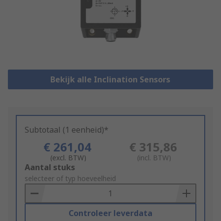
Bekijk alle Inclination Sensors
Subtotaal (1 eenheid)*
€ 261,04
€ 315,86
(excl. BTW)
(incl. BTW)
Add
Aantal stuks
to
selecteer of typ hoeveelheid
Basket
Controleer leverdata