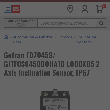
0
Fabrikantnummer
/
Automation & Control
/
Sensors
/
Inclination
Gear
Sensors
Gefran F070459/
GITFOS045000HA10 L000X05 2
Axis Inclination Sensor, IP67