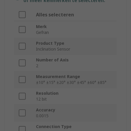
of meer kenmerken te selecteren.
Alles selecteren
Merk
Gefran
Product Type
Inclination Sensor
Number of Axis
2
Measurement Range
±10° ±15° ±20° ±30° ±45° ±60° ±85°
Resolution
12 bit
Accuracy
0.0015
Connection Type