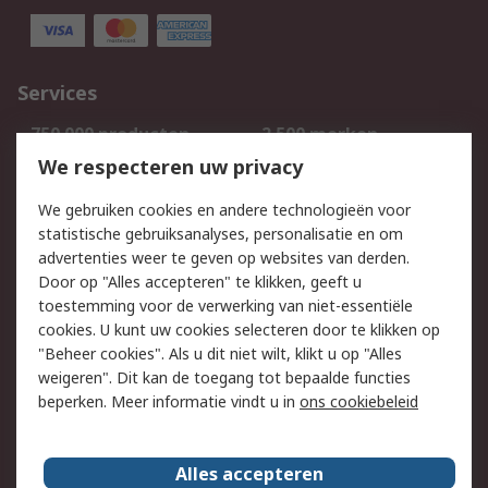
Services
750.000 producten
2.500 merken
Bestellen
Inkoopoplossingen
We respecteren uw privacy
Retouren
Technisch advies
We gebruiken cookies en andere technologieën voor
Track & Trace
statistische gebruiksanalyses, personalisatie en om
advertenties weer te geven op websites van derden.
Wettelijk
Door op "Alles accepteren" te klikken, geeft u
toestemming voor de verwerking van niet-essentiële
Cookiebeleid
Email veiligheid
cookies. U kunt uw cookies selecteren door te klikken op
Privacybeleid
Websitevoorwaarden
"Beheer cookies". Als u dit niet wilt, klikt u op "Alles
weigeren". Dit kan de toegang tot bepaalde functies
Algemene
beperken. Meer informatie vindt u in
ons cookiebeleid
verkoopvoorwaarden
Over RS
Alles accepteren