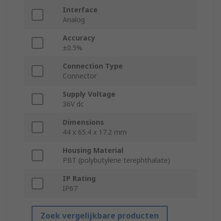
Interface
Analog
Accuracy
±0.5%
Connection Type
Connector
Supply Voltage
36V dc
Dimensions
44 x 65.4 x 17.2 mm
Housing Material
PBT (polybutylene terephthalate)
IP Rating
IP67
Zoek vergelijkbare producten