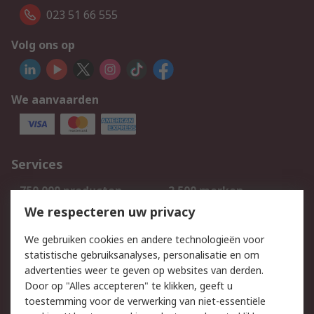
023 51 66 555
Volg ons op
We aanvaarden
Services
750.000 producten
2.500 merken
Bestellen
Inkoopoplossingen
We respecteren uw privacy
Retouren
Technisch advies
We gebruiken cookies en andere technologieën voor
Track & Trace
statistische gebruiksanalyses, personalisatie en om
advertenties weer te geven op websites van derden.
Wettelijk
Door op "Alles accepteren" te klikken, geeft u
toestemming voor de verwerking van niet-essentiële
Cookiebeleid
Email veiligheid