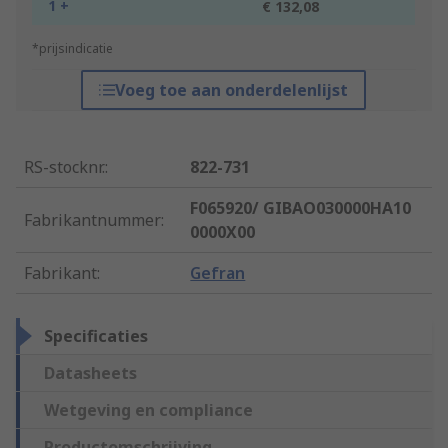
1 +
€ 132,08
*prijsindicatie
Voeg toe aan onderdelenlijst
RS-stocknr.
:
822-731
F065920/ GIBAO030000HA10
Fabrikantnummer
:
0000X00
Fabrikant
:
Gefran
Specificaties
Datasheets
Wetgeving en compliance
Productomschrijving