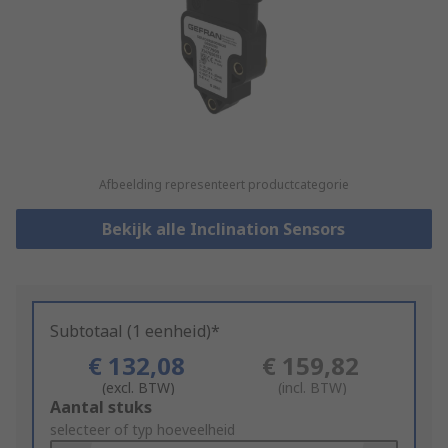
Afbeelding representeert productcategorie
Bekijk alle Inclination Sensors
Subtotaal (1 eenheid)*
€ 132,08
€ 159,82
(excl. BTW)
(incl. BTW)
Add
Aantal stuks
to
selecteer of typ hoeveelheid