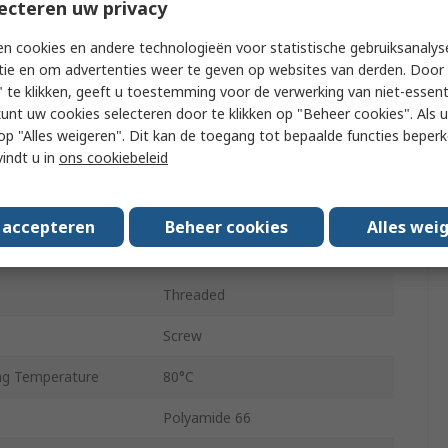
ecteren uw privacy
Plug
n cookies en andere technologieën voor statistische gebruiksanalys
Female
tie en om advertenties weer te geven op websites van derden. Door 
IP67
 te klikken, geeft u toestemming voor de verwerking van niet-essent
kunt uw cookies selecteren door te klikken op "Beheer cookies". Als u 
Angled
 u op "Alles weigeren". Dit kan de toegang tot bepaalde functies beper
vindt u in
ons cookiebeleid
A
60V ac/dc
s accepteren
Beheer cookies
Alles wei
g Temperature
-25°C
Threaded
Screw
g Temperature
80°C
Polyamide 66