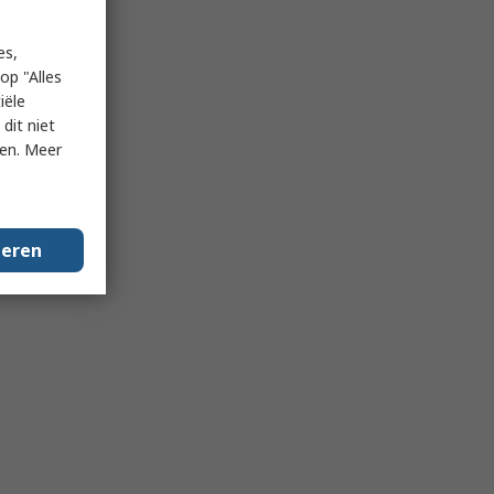
es,
op "Alles
iële
dit niet
ken. Meer
geren