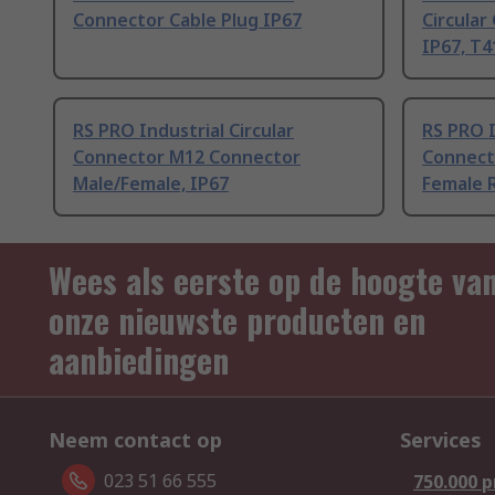
Connector Cable Plug IP67
Circular
IP67, T
RS PRO Industrial Circular
RS PRO I
Connector M12 Connector
Connect
Male/Female, IP67
Female 
Wees als eerste op de hoogte va
onze nieuwste producten en
aanbiedingen
Neem contact op
Services
023 51 66 555
750.000 