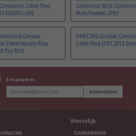
 Connector Cable Plug
Connector M12 Connecto
4113502051-000
Male/Female, IP67
ndustrial Circular
HARTING Circular Conne
or Panel Mount Plug
Cable Plug IP67, M12 Seri
RS Pro M12
n
E-mailadres
Aanmelden
Wettelijk
producten
Cookiebeleid