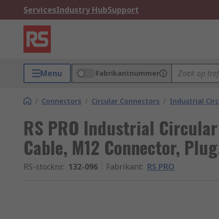
Services
Industry Hub
Support
Menu
Fabrikantnummer
/
Connectors
/
Circular Connectors
/
Industrial Cir
RS PRO Industrial Circular
Cable, M12 Connector, Plug
RS-stocknr.
:
132-096
Fabrikant
:
RS PRO