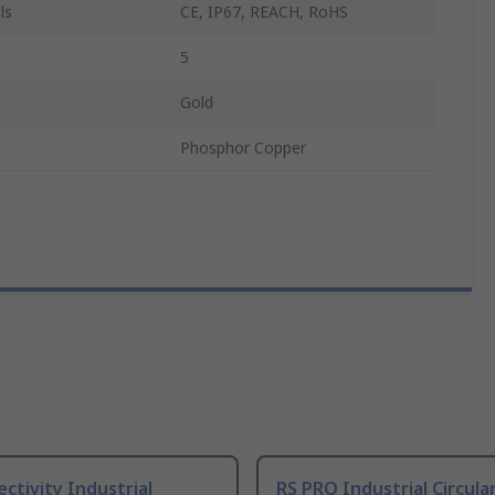
ls
CE, IP67, REACH, RoHS
5
Gold
Phosphor Copper
ctivity Industrial
RS PRO Industrial Circula