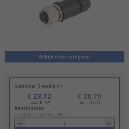
Bekijk deze categorie
Subtotaal (1 eenheid)*
€ 23,72
€ 28,70
(excl. BTW)
(incl. BTW)
Add
Aantal stuks
to
selecteer of typ hoeveelheid
Basket