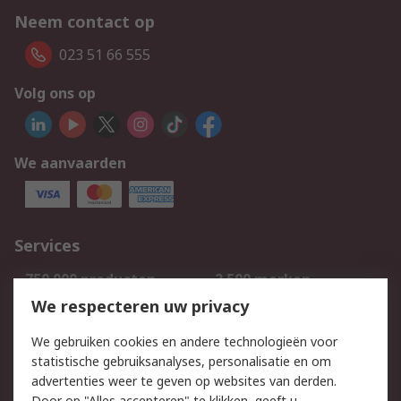
Neem contact op
023 51 66 555
Volg ons op
We aanvaarden
Services
750.000 producten
2.500 merken
Bestellen
Inkoopoplossingen
We respecteren uw privacy
Retouren
Technisch advies
We gebruiken cookies en andere technologieën voor
Track & Trace
statistische gebruiksanalyses, personalisatie en om
advertenties weer te geven op websites van derden.
Wettelijk
Door op "Alles accepteren" te klikken, geeft u