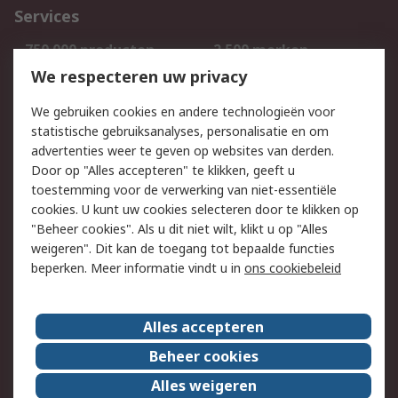
Services
750.000 producten
2.500 merken
Bestellen
Inkoopoplossingen
We respecteren uw privacy
Retouren
Technisch advies
We gebruiken cookies en andere technologieën voor
Track & Trace
statistische gebruiksanalyses, personalisatie en om
advertenties weer te geven op websites van derden.
Wettelijk
Door op "Alles accepteren" te klikken, geeft u
toestemming voor de verwerking van niet-essentiële
Cookiebeleid
Email veiligheid
cookies. U kunt uw cookies selecteren door te klikken op
Privacybeleid
Websitevoorwaarden
"Beheer cookies". Als u dit niet wilt, klikt u op "Alles
weigeren". Dit kan de toegang tot bepaalde functies
Algemene
beperken. Meer informatie vindt u in
ons cookiebeleid
verkoopvoorwaarden
Over RS
Alles accepteren
RS Group
Over ons
Beheer cookies
RS wereldwijd
Werken bij RS
Alles weigeren