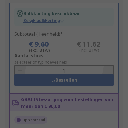
Bulkkorting beschikbaar
Bekijk bulkkorting
Subtotaal (1 eenheid)*
€ 9,60
€ 11,62
(excl. BTW)
(incl. BTW)
Add
Aantal stuks
to
selecteer of typ hoeveelheid
Basket
Bestellen
GRATIS bezorging voor bestellingen van
meer dan € 90,00
Op voorraad