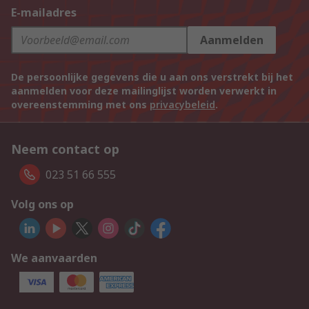
E-mailadres
Aanmelden
De persoonlijke gegevens die u aan ons verstrekt bij het
aanmelden voor deze mailinglijst worden verwerkt in
overeenstemming met ons
privacybeleid
.
Neem contact op
023 51 66 555
Volg ons op
We aanvaarden