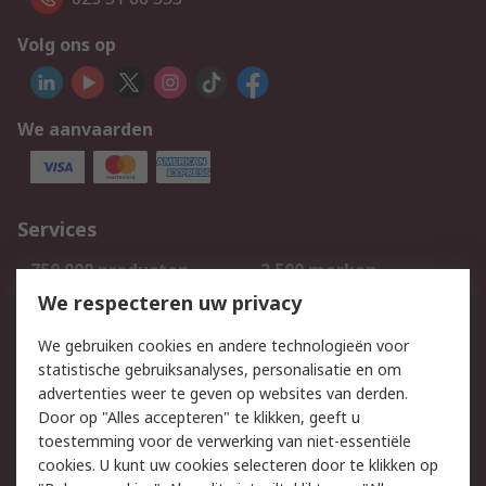
Volg ons op
We aanvaarden
Services
750.000 producten
2.500 merken
Bestellen
Inkoopoplossingen
We respecteren uw privacy
Retouren
Technisch advies
We gebruiken cookies en andere technologieën voor
Track & Trace
statistische gebruiksanalyses, personalisatie en om
advertenties weer te geven op websites van derden.
Wettelijk
Door op "Alles accepteren" te klikken, geeft u
toestemming voor de verwerking van niet-essentiële
Cookiebeleid
Email veiligheid
cookies. U kunt uw cookies selecteren door te klikken op