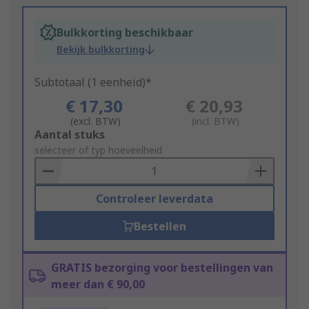
Bulkkorting beschikbaar
Bekijk bulkkorting
Subtotaal (1 eenheid)*
€ 17,30
€ 20,93
(excl. BTW)
(incl. BTW)
Add
Aantal stuks
to
selecteer of typ hoeveelheid
Basket
Controleer leverdata
Bestellen
GRATIS bezorging voor bestellingen van
meer dan € 90,00