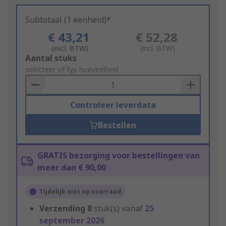
Subtotaal (1 eenheid)*
€ 43,21
€ 52,28
(excl. BTW)
(incl. BTW)
Add
Aantal stuks
to
selecteer of typ hoeveelheid
Basket
Controleer leverdata
Bestellen
GRATIS bezorging voor bestellingen van
meer dan € 90,00
Tijdelijk niet op voorraad
Verzending
8
stuk(s) vanaf
25
september 2026