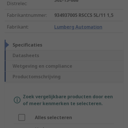
302-13-688
Distrelec
:
Fabrikantnummer
:
934937005 RSCCS 5L/11 1,5
Fabrikant
:
Lumberg Automation
Specificaties
Datasheets
Wetgeving en compliance
Productomschrijving
Zoek vergelijkbare producten door een
of meer kenmerken te selecteren.
Alles selecteren