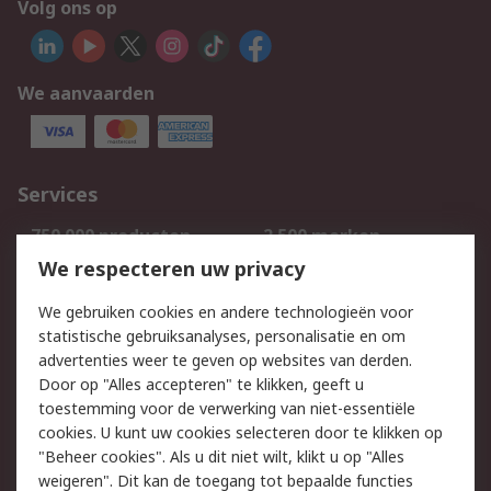
Volg ons op
We aanvaarden
Services
750.000 producten
2.500 merken
Bestellen
Inkoopoplossingen
We respecteren uw privacy
Retouren
Technisch advies
We gebruiken cookies en andere technologieën voor
Track & Trace
statistische gebruiksanalyses, personalisatie en om
advertenties weer te geven op websites van derden.
Wettelijk
Door op "Alles accepteren" te klikken, geeft u
toestemming voor de verwerking van niet-essentiële
Cookiebeleid
Email veiligheid
cookies. U kunt uw cookies selecteren door te klikken op
Privacybeleid
Websitevoorwaarden
"Beheer cookies". Als u dit niet wilt, klikt u op "Alles
weigeren". Dit kan de toegang tot bepaalde functies
Algemene