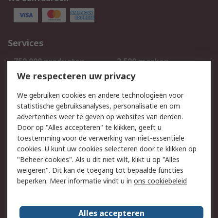
Services
750.000 producten
2.500 merken
Bestellen
Inkoopoplossingen
We respecteren uw privacy
Retouren
Technisch advies
We gebruiken cookies en andere technologieën voor
Track & Trace
statistische gebruiksanalyses, personalisatie en om
advertenties weer te geven op websites van derden.
Wettelijk
Door op "Alles accepteren" te klikken, geeft u
toestemming voor de verwerking van niet-essentiële
Cookiebeleid
Email veiligheid
cookies. U kunt uw cookies selecteren door te klikken op
Privacybeleid
Websitevoorwaarden
"Beheer cookies". Als u dit niet wilt, klikt u op "Alles
weigeren". Dit kan de toegang tot bepaalde functies
Algemene
beperken. Meer informatie vindt u in
ons cookiebeleid
verkoopvoorwaarden
Over RS
Alles accepteren