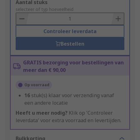
Add
Aantal stuks
to
selecteer of typ hoeveelheid
Basket
Controleer leverdata
Bestellen
GRATIS bezorging voor bestellingen van
meer dan € 90,00
Op voorraad
16
stuk(s) klaar voor verzending vanaf
een andere locatie
Heeft u meer nodig?
Klik op 'Controleer
leverdata' voor extra voorraad en levertijden.
Bulkkorting