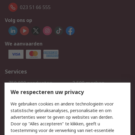
023 51 66 555
Volg ons op
We aanvaarden
Services
750.000 producten
2.500 merken
Bestellen
Inkoopoplossingen
We respecteren uw privacy
Retouren
Technisch advies
We gebruiken cookies en andere technologieën voor
Track & Trace
statistische gebruiksanalyses, personalisatie en om
advertenties weer te geven op websites van derden.
Wettelijk
Door op "Alles accepteren" te klikken, geeft u
toestemming voor de verwerking van niet-essentiële
Cookiebeleid
Email veiligheid