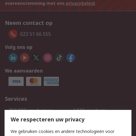
overeenstemming met ons
privacybeleid
.
Neem contact op
023 51 66 555
Volg ons op
We aanvaarden
Services
750.000 producten
2.500 merken
Bestellen
Inkoopoplossingen
We respecteren uw privacy
Retouren
Technisch advies
We gebruiken cookies en andere technologieën voor
Track & Trace