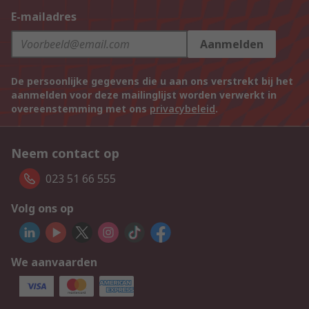
E-mailadres
Aanmelden
De persoonlijke gegevens die u aan ons verstrekt bij het
aanmelden voor deze mailinglijst worden verwerkt in
overeenstemming met ons
privacybeleid
.
Neem contact op
023 51 66 555
Volg ons op
We aanvaarden