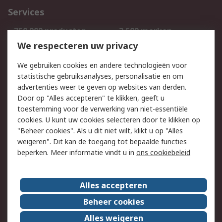
Services
750.000 producten
2.500 merken
Bestellen
Inkoopoplossingen
We respecteren uw privacy
Retouren
Technisch advies
We gebruiken cookies en andere technologieën voor
Track & Trace
statistische gebruiksanalyses, personalisatie en om
advertenties weer te geven op websites van derden.
Wettelijk
Door op "Alles accepteren" te klikken, geeft u
toestemming voor de verwerking van niet-essentiële
Cookiebeleid
Email veiligheid
cookies. U kunt uw cookies selecteren door te klikken op
Privacybeleid
Websitevoorwaarden
"Beheer cookies". Als u dit niet wilt, klikt u op "Alles
weigeren". Dit kan de toegang tot bepaalde functies
Algemene
beperken. Meer informatie vindt u in
ons cookiebeleid
verkoopvoorwaarden
Over RS
Alles accepteren
RS Group
Over ons
Beheer cookies
RS wereldwijd
Werken bij RS
Alles weigeren