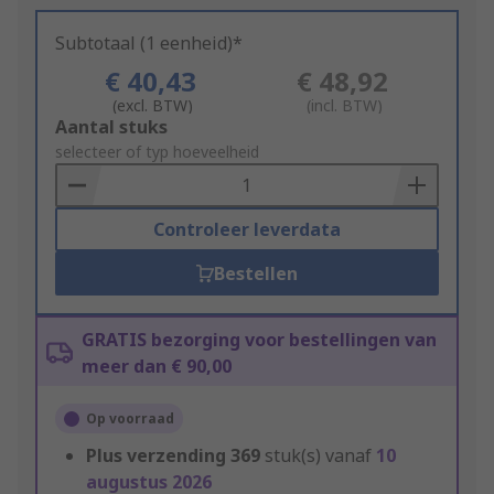
Subtotaal (1 eenheid)*
€ 40,43
€ 48,92
(excl. BTW)
(incl. BTW)
Add
Aantal stuks
to
selecteer of typ hoeveelheid
Basket
Controleer leverdata
Bestellen
GRATIS bezorging voor bestellingen van
meer dan € 90,00
Op voorraad
Plus verzending
369
stuk(s) vanaf
10
augustus 2026