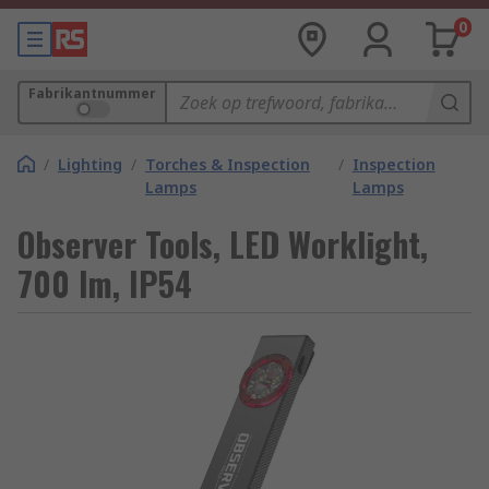
0
Fabrikantnummer
/
Lighting
/
Torches & Inspection
/
Inspection
Lamps
Lamps
Observer Tools, LED Worklight,
700 lm, IP54