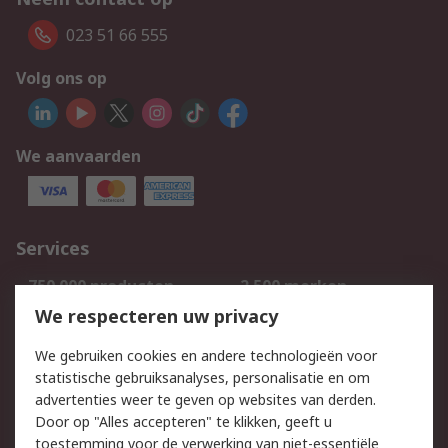
023 51 66 555
Volg ons op
We aanvaarden
Services
750.000 producten
2.500 merken
Bestellen
Inkoopoplossingen
We respecteren uw privacy
Retouren
Technisch advies
We gebruiken cookies en andere technologieën voor
Track & Trace
statistische gebruiksanalyses, personalisatie en om
advertenties weer te geven op websites van derden.
Wettelijk
Door op "Alles accepteren" te klikken, geeft u
toestemming voor de verwerking van niet-essentiële