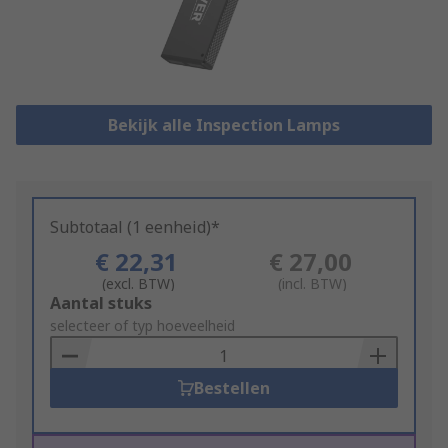
Bekijk alle Inspection Lamps
Subtotaal (1 eenheid)*
€ 22,31
€ 27,00
(excl. BTW)
(incl. BTW)
Add
Aantal stuks
to
selecteer of typ hoeveelheid
Basket
Bestellen