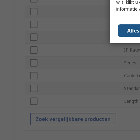
wilt, klikt
informatie 
Housing
Power
Alle
Colour
IP Rati
Series
Cable L
Standar
Length
Zoek vergelijkbare producten