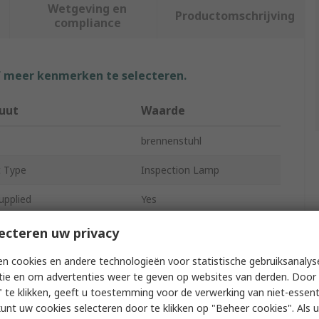
Wetgeving en
Productomschrijving
compliance
f meer kenmerken te selecteren.
buut
Waarde
brennenstuhl
t Type
Inspection Lamp
upplied
Yes
s Flux
570lm
ecteren uw privacy
geable
No
n cookies en andere technologieën voor statistische gebruiksanalys
tie en om advertenties weer te geven op websites van derden. Door 
yle
Work Light
 te klikken, geeft u toestemming voor de verwerking van niet-essent
kunt uw cookies selecteren door te klikken op "Beheer cookies". Als u 
250V