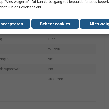
 u op "Alles weigeren". Dit kan de toegang tot bepaalde functies beper
vindt u in
ons cookiebeleid
 Material
Plastic
7.1W
s accepteren
Beheer cookies
Alles wei
Black
ng
IP65
WL 550
ength
5m
ds/Approvals
No
40.00mm