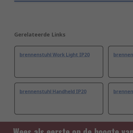
Gerelateerde Links
brennenstuhl Work Light IP20
brennens
brennenstuhl Handheld IP20
brennen
Wees als eerste op de hoogte va