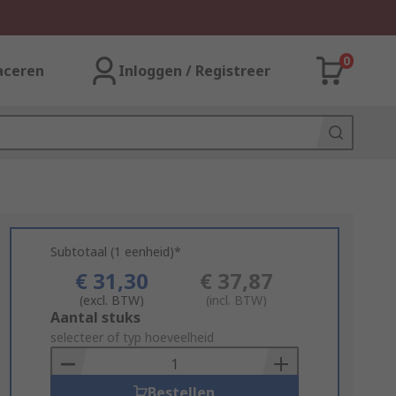
0
aceren
Inloggen / Registreer
Subtotaal (1 eenheid)*
€ 31,30
€ 37,87
(excl. BTW)
(incl. BTW)
Add
Aantal stuks
to
selecteer of typ hoeveelheid
Basket
Bestellen