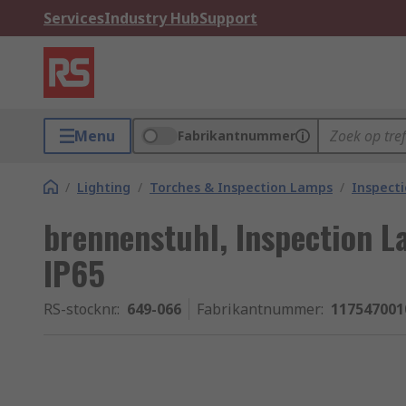
Services
Industry Hub
Support
Menu
Fabrikantnummer
/
Lighting
/
Torches & Inspection Lamps
/
Inspect
brennenstuhl, Inspection L
IP65
RS-stocknr.
:
649-066
Fabrikantnummer
:
117547001