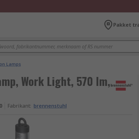
Pakket tr
ion Lamps
amp, Work Light, 570 lm,
0
Fabrikant
:
brennenstuhl