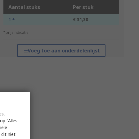
Aantal stuks
Per stuk
1 +
€ 31,30
*prijsindicatie
Voeg toe aan onderdelenlijst
es,
op "Alles
iële
dit niet