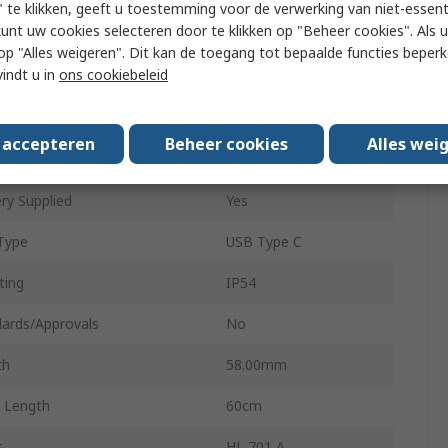
 te klikken, geeft u toestemming voor de verwerking van niet-essent
kunt uw cookies selecteren door te klikken op "Beheer cookies". Als u 
argeable
Yes
 u op "Alles weigeren". Dit kan de toegang tot bepaalde functies beper
vindt u in
ons cookiebeleid
ng Material
Plastic
r
Black
s accepteren
Beheer cookies
Alles wei
r of Batteries
1
ry Supplied
Yes
Type
USB Type C
ting
IP54
ards/Approvals
No
th
58.00mm
 Length
60cm
s
HL 701 A