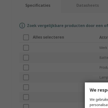
Specificaties
Datasheets
Zoek vergelijkbare producten door een o
Alles selecteren
Attr
Merk
Batte
Prod
Lamp
Lumi
We resp
Light
We gebruike
personalisa
Volta