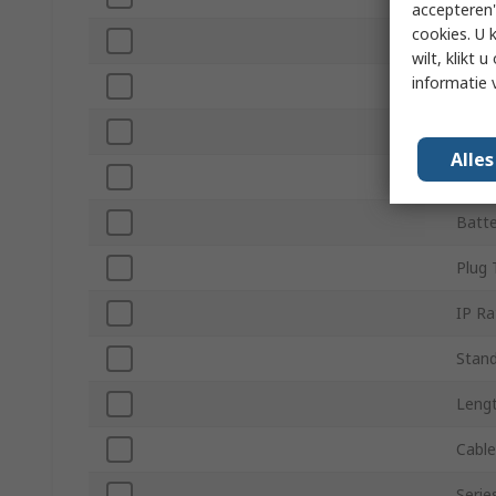
accepteren"
cookies. U 
Rech
wilt, klikt
informatie 
Housi
Colou
Alle
Numbe
Batte
Plug 
IP Ra
Stand
Leng
Cable
Serie