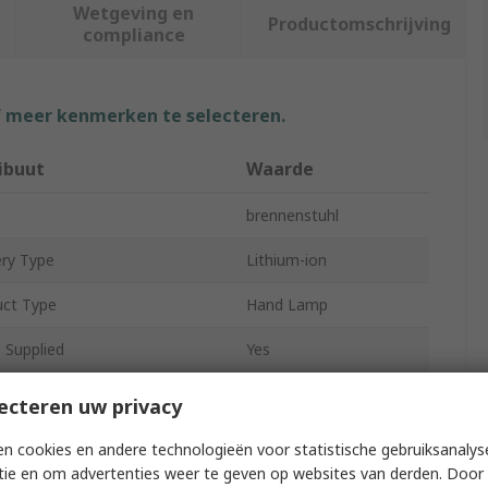
Wetgeving en
Productomschrijving
compliance
f meer kenmerken te selecteren.
ibuut
Waarde
brennenstuhl
ry Type
Lithium-ion
uct Type
Hand Lamp
 Supplied
Yes
nous Flux
700lm
ecteren uw privacy
 Style
Work Light
n cookies en andere technologieën voor statistische gebruiksanalys
tie en om advertenties weer te geven op websites van derden. Door 
ge
3.7V