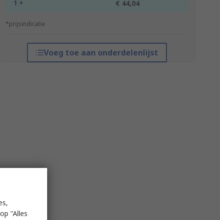
1 +
€ 44,04
*prijsindicatie
Voeg toe aan onderdelenlijst
es,
op "Alles