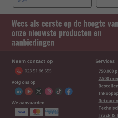
IP54
Wees als eerste op de hoogte va
onze nieuwste producten en
aanbiedingen
Neem contact op
Services
023 51 66 555
750.000 
2.500 me
Volg ons op
Bestelle
Inkoopop
Retoure
We aanvaarden
Technisc
Track & 