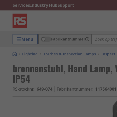
Services
Industry Hub
Support
Menu
Fabrikantnummer
/
Lighting
/
Torches & Inspection Lamps
/
Inspect
brennenstuhl, Hand Lamp, 
IP54
RS-stocknr.
:
649-074
Fabrikantnummer
:
117564001