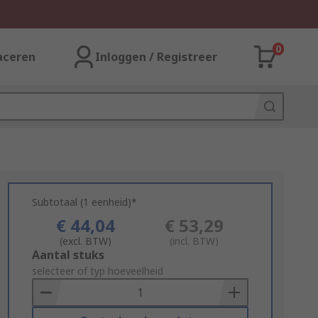
0
aceren
Inloggen / Registreer
Subtotaal (1 eenheid)*
€ 44,04
€ 53,29
(excl. BTW)
(incl. BTW)
Add
Aantal stuks
to
selecteer of typ hoeveelheid
Basket