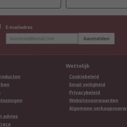
n
E-mailadres
Aanmelden
Wettelijk
producten
Cookiebeleid
rken
Email veiligheid
n
Privacybeleid
lossingen
Websitevoorwaarden
n
Algemene verkoopvoorw
h advies
Trace