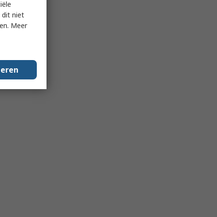
iële
dit niet
ken. Meer
geren