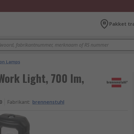
Pakket tr
ion Lamps
Work Light, 700 lm,
0
Fabrikant
:
brennenstuhl