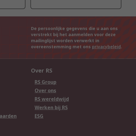
De persoonlijke gegevens die u aan ons
verstrekt bij het aanmelden voor deze
mailinglijst worden verwerkt in
overeenstemming met ons
privacybeleid
.
Over RS
RS Group
Over ons
RS wereldwijd
Werken bij RS
aarden
ESG